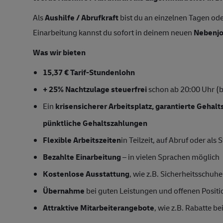
Als
Aushilfe / Abrufkraft
bist du an einzelnen Tagen ode
Einarbeitung kannst du sofort in deinem neuen
Nebenj
Was wir bieten
15,37 € Tarif-Stundenlohn
+ 25% Nachtzulage steuerfrei
schon ab 20:00 Uhr (b
Ein
krisensicherer Arbeitsplatz, garantierte Gehal
pünktliche Gehaltszahlungen
Flexible Arbeitszeiten
in Teilzeit, auf Abruf oder als
Bezahlte Einarbeitung
– in vielen Sprachen möglich
Kostenlose Ausstattung
, wie z.B. Sicherheitsschu
Übernahme
bei guten Leistungen und offenen Posit
Attraktive Mitarbeiterangebote
, wie z.B. Rabatte 