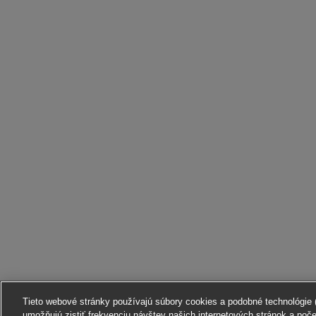
Tieto webové stránky používajú súbory cookies a podobné technológie (ď
umožňujú zistiť frekvenciu návštev našich internetových stránok a poč