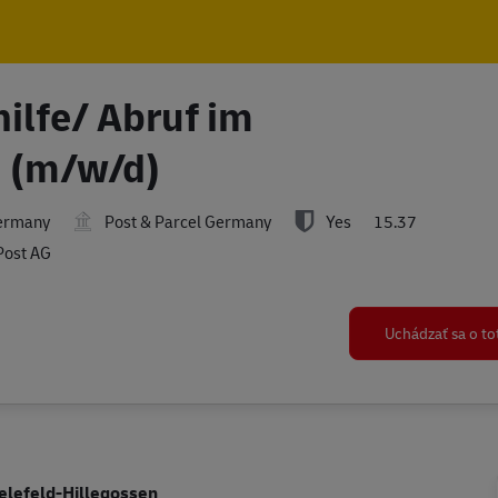
Skip to main content
Skip to main content
ilfe/ Abruf im
d (m/w/d)
Germany
Post & Parcel Germany
Yes
15.37
Post AG
Uchádzať sa o t
ielefeld-Hillegossen