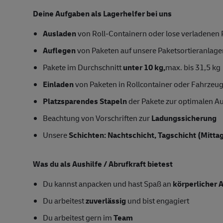
Deine Aufgaben als Lagerhelfer bei uns
Ausladen
von Roll-Containern oder lose verladenen
Auflegen
von Paketen auf unsere Paketsortieranlage
Pakete im Durchschnitt
unter 10 kg,
max. bis 31,5 kg
Einladen
von Paketen in Rollcontainer oder Fahrzeu
Platzsparendes Stapeln
der Pakete zur optimalen Au
Beachtung von Vorschriften zur
Ladungssicherung
Unsere
Schichten: Nachtschicht, Tagschicht (Mitta
Was du als Aushilfe / Abrufkraft bietest
Du kannst anpacken und hast Spaß an
körperlicher A
Du arbeitest
zuverlässig
und bist engagiert
Du arbeitest gern im
Team