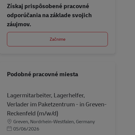
Získaj prispôsobené pracovné
odporúčania na základe svojich
záujmov.
Začnime
Podobné pracovné miesta
Lagermitarbeiter, Lagerhelfer,
Verlader im Paketzentrum - in Greven-
Reckenfeld (m/w/d)
Miesto
Greven, Nordrhein-Westfalen, Germany
Posted Date
05/06/2026