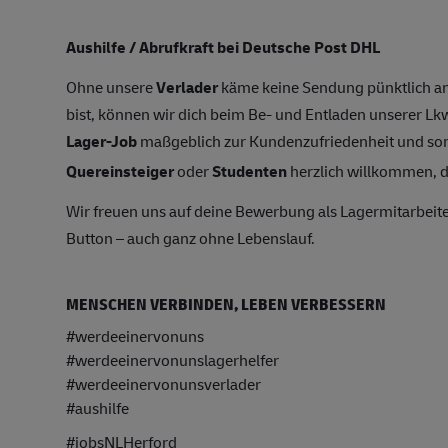
Aushilfe / Abrufkraft bei Deutsche Post DHL
Ohne unsere
Verlader
käme keine Sendung pünktlich an
bist, können wir dich beim Be- und Entladen unserer Lk
Lager-Job
maßgeblich zur Kundenzufriedenheit und som
Quereinsteiger
oder
Studenten
herzlich willkommen, de
Wir freuen uns auf deine Bewerbung als Lagermitarbeit
Button – auch ganz ohne Lebenslauf.
MENSCHEN VERBINDEN, LEBEN VERBESSERN
#werdeeinervonuns
#werdeeinervonunslagerhelfer
#werdeeinervonunsverlader
#aushilfe
#jobsNLHerford