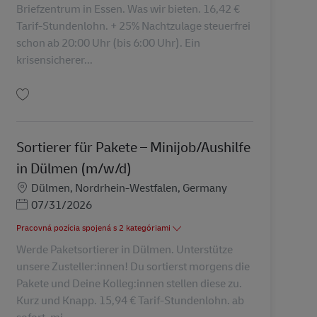
Briefzentrum in Essen. Was wir bieten. 16,42 €
Tarif-Stundenlohn. + 25% Nachtzulage steuerfrei
schon ab 20:00 Uhr (bis 6:00 Uhr). Ein
krisensicherer...
Uložiť Sortierer für Briefe – sozialversicherungspflichtige Aushilfstätigkeit (
Sortierer für Pakete – Minijob/Aushilfe
in Dülmen (m/w/d)
Miesto
Dülmen, Nordrhein-Westfalen, Germany
Posted Date
07/31/2026
Pracovná pozícia spojená s 2 kategóriami
Werde Paketsortierer in Dülmen. Unterstütze
unsere Zusteller:innen! Du sortierst morgens die
Pakete und Deine Kolleg:innen stellen diese zu.
Kurz und Knapp. 15,94 € Tarif-Stundenlohn. ab