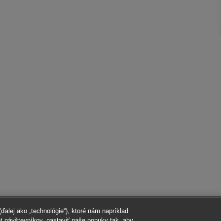
alej ako „technológie“), ktoré nám napríklad
et návštevníkov, nastaviť naše ponuky tak, aby