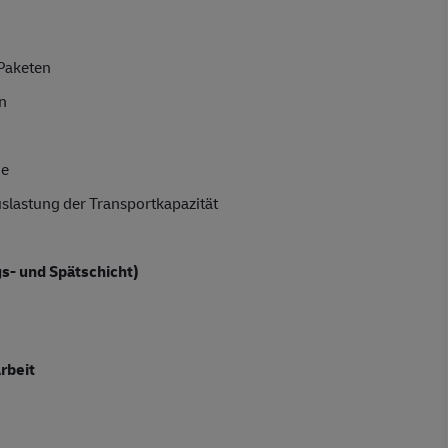
 Paketen
n
ge
slastung der Transportkapazität
gs- und Spätschicht)
rbeit