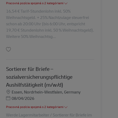
Pracovná pozícia spojená s 2 kategóriami
16,54 € Tarif-Stundenlohn inkl. 50%
Weihnachtsgeld. + 25% Nachtzulage steuerfrei
schon ab 20:00 Uhr (bis 6:00 Uhr, entspricht
19,70 € Stundenlohn inkl. 50 % Weihnachtsgeld).
Weitere 50% Weihnachtsg...
Uložiť Lagermitarbeiter, Lagerhelfer, Verlader im Paketzentrum - in Greven-
Sortierer für Briefe –
sozialversicherungspflichtige
Aushilfstätigkeit (m/w/d)
Miesto
Essen, Nordrhein-Westfalen, Germany
Posted Date
08/04/2026
Pracovná pozícia spojená s 2 kategóriami
Werde Lagermitarbeiter / Sortierer für Briefe im