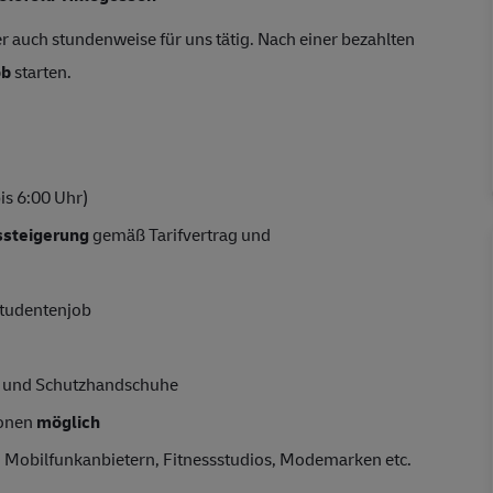
r auch stundenweise für uns tätig. Nach einer bezahlten
ob
starten.
is 6:00 Uhr)
tssteigerung
gemäß Tarifvertrag und
 Studentenjob
he und Schutzhandschuhe
ionen
möglich
bei Mobilfunkanbietern, Fitnessstudios, Modemarken etc.