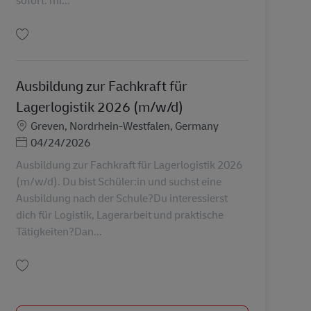
sofort. mi...
Uložiť Sortierer für Pakete – Minijob/Aushilfe in Dülmen (m/w/d) AV-261711
Ausbildung zur Fachkraft für
Lagerlogistik 2026 (m/w/d)
Miesto
Greven, Nordrhein-Westfalen, Germany
Posted Date
04/24/2026
Ausbildung zur Fachkraft für Lagerlogistik 2026
(m/w/d). Du bist Schüler:in und suchst eine
Ausbildung nach der Schule?Du interessierst
dich für Logistik, Lagerarbeit und praktische
Tätigkeiten?Dan...
Uložiť Ausbildung zur Fachkraft für Lagerlogistik 2026 (m/w/d) AV-349408