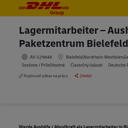
-
-
Lagermitarbeiter – Aush
Paketzentrum Bielefel
AV-329848
Bielefeld,Nordrhein-Westfalen,
Sezónne / Príležitostné
Čiastočný úväzok
Deutsche 
Kopírovať odkaz na prácu
Zdieľať
Werde Aushilfe / Abrufkraft als Lagermitarbeiter in B