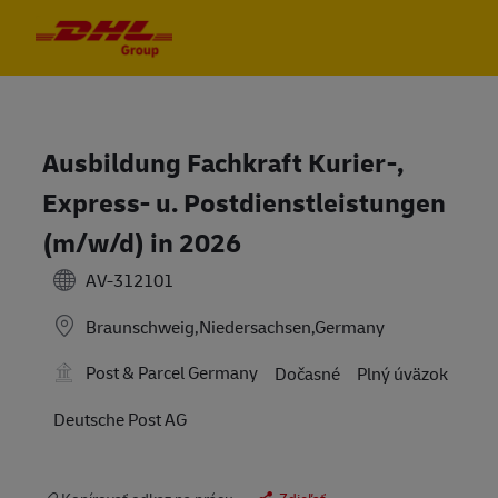
Skip to main content
Skip to main content
-
-
Ausbildung Fachkraft Kurier-,
Express- u. Postdienstleistungen
(m/w/d) in 2026
AV-312101
Braunschweig,Niedersachsen,Germany
Post & Parcel Germany
Dočasné
Plný úväzok
Deutsche Post AG