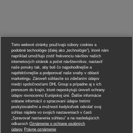
Tieto webové stránky používajú súbory cookies a
podobné technológie (ďalej ako „technológie“), ktoré nám
napríklad umožňujú zistiť frekvenciu návštev našich
internetových stránok a počet návštevníkov, nastaviť
naše ponuky tak, aby boli čo najpohodlnejšie a
najefektívnejšie a podporovať naše snahy v oblasti
marketingu. Zároveň súhlasíte so zdieľaním údajov
medzi spoločnosťami DHL Group a prípadne aj s ich
prenosom do krajín, ktoré neposkytujú úroveň ochrany
údajov rovnocennú Európskej únii. Ďalšie informácie
vrátane informácií o spracovaní údajov tretími
poskytovateľmi a možnosti kedykoľvek odvolať svoj
súhlas nájdete vo svojich nastaveniach v časti
„Spravovať nastavenia súhlasu“ a na nasledujúcich
odkazoch
Oznámenie o ochrane osobných
Uchádzať sa o toto pracovné miesto
údajov
Právne oznámenie