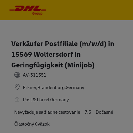
Skip to main content
Skip to main content
-
-
Verkäufer Postfiliale (m/w/d) in
15569 Woltersdorf in
Geringfügigkeit (Minijob)
AV-311551
Erkner,Brandenburg,Germany
Post & Parcel Germany
Travel Required
Nevyžaduje sa žiadne cestovanie
7.5
Dočasné
Čiastočný úväzok