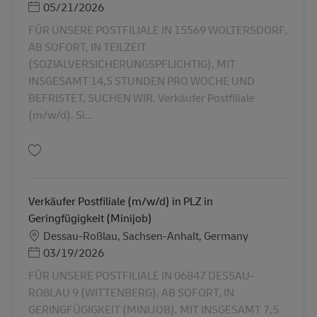
Posted Date
05/21/2026
FÜR UNSERE POSTFILIALE IN 15569 WOLTERSDORF,
AB SOFORT, IN TEILZEIT
(SOZIALVERSICHERUNGSPFLICHTIG), MIT
INSGESAMT 14,5 STUNDEN PRO WOCHE UND
BEFRISTET, SUCHEN WIR. Verkäufer Postfiliale
(m/w/d). Si...
Uložiť Verkäufer Postfiliale (m/w/d) in 15569 Woltersdorf in Teilzeit (SVpfl
Verkäufer Postfiliale (m/w/d) in PLZ in
Geringfügigkeit (Minijob)
Miesto
Dessau-Roßlau, Sachsen-Anhalt, Germany
Posted Date
03/19/2026
FÜR UNSERE POSTFILIALE IN 06847 DESSAU-
ROßLAU 9 (WITTENBERG), AB SOFORT, IN
GERINGFÜGIGKEIT (MINIJOB), MIT INSGESAMT 7,5