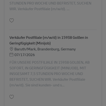
STUNDEN PRO WOCHE UND BEFRISTET, SUCHEN
WIR. Verkäufer Postfiliale (m/w/d). ...
Uložiť Verkäufer Postfiliale (m/w/d) in PLZ in Geringfügigkeit (Minijob) AV
Verkäufer Postfiliale (m/w/d) in 15938 Golßen in
Geringfügigkeit (Minijob)
Miesto
Baruth/Mark, Brandenburg, Germany
Posted Date
07/17/2026
FÜR UNSERE POSTFILIALE IN 15938 GOLßEN, AB
SOFORT, IN GERINGFÜGIGKEIT (MINIJOB), MIT
INSGESAMT 7,5 STUNDEN PRO WOCHE UND
BEFRISTET, SUCHEN WIR. Verkäufer Postfiliale
(m/w/d). Sie sind kunden- und s...
Uložiť Verkäufer Postfiliale (m/w/d) in 15938 Golßen in Geringfügigkeit (M