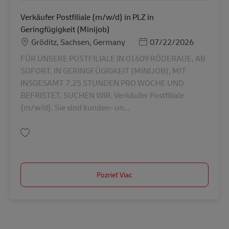
Verkäufer Postfiliale (m/w/d) in PLZ in
Geringfügigkeit (Minijob)
Miesto
Posted Date
Gröditz, Sachsen, Germany
07/22/2026
FÜR UNSERE POSTFILIALE IN 01609 RÖDERAUE, AB
SOFORT, IN GERINGFÜGIGKEIT (MINIJOB), MIT
INSGESAMT 7,25 STUNDEN PRO WOCHE UND
BEFRISTET, SUCHEN WIR. Verkäufer Postfiliale
(m/w/d). Sie sind kunden- un...
Uložiť Verkäufer Postfiliale (m/w/d) in PLZ in Geringfügigkeit (Minijob) AV
Pozrieť Viac