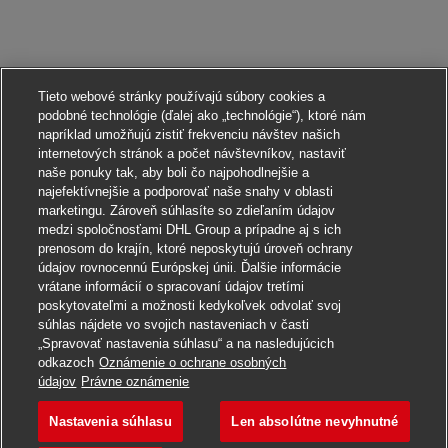
Tieto webové stránky používajú súbory cookies a
podobné technológie (ďalej ako „technológie“), ktoré nám
napríklad umožňujú zistiť frekvenciu návštev našich
internetových stránok a počet návštevníkov, nastaviť
naše ponuky tak, aby boli čo najpohodlnejšie a
najefektívnejšie a podporovať naše snahy v oblasti
marketingu. Zároveň súhlasíte so zdieľaním údajov
medzi spoločnosťami DHL Group a prípadne aj s ich
prenosom do krajín, ktoré neposkytujú úroveň ochrany
údajov rovnocennú Európskej únii. Ďalšie informácie
vrátane informácií o spracovaní údajov tretími
poskytovateľmi a možnosti kedykoľvek odvolať svoj
súhlas nájdete vo svojich nastaveniach v časti
„Spravovať nastavenia súhlasu“ a na nasledujúcich
odkazoch
Oznámenie o ochrane osobných
Uchádzať sa o toto pracovné miesto
údajov
Právne oznámenie
Nastavenia súhlasu
Len absolútne nevyhnutné
Verkäufer Postfilial
Uložiť pracovné miesto