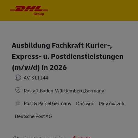
Skip to main content
Skip to main content
-
-
Ausbildung Fachkraft Kurier-,
Express- u. Postdienstleistungen
(m/w/d) in 2026
AV-311144
Rastatt,Baden-Württemberg,Germany
Post & Parcel Germany
Dočasné
Plný úväzok
Deutsche Post AG