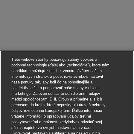
Tieto webové stránky používajú súbory cookies a
podobné technológie (ďalej ako „technológie“), ktoré nám
napríklad umožňujú zistiť frekvenciu návštev našich
internetových stránok a počet návštevníkov, nastaviť
naše ponuky tak, aby boli čo najpohodlnejšie a
najefektívnejšie a podporovať naše snahy v oblasti
marketingu. Zároveň súhlasíte so zdieľaním údajov
medzi spoločnosťami DHL Group a prípadne aj s ich
prenosom do krajín, ktoré neposkytujú úroveň ochrany
údajov rovnocennú Európskej únii. Ďalšie informácie
vrátane informácií o spracovaní údajov tretími
poskytovateľmi a možnosti kedykoľvek odvolať svoj
súhlas nájdete vo svojich nastaveniach v časti
„Spravovať nastavenia súhlasu“ a na nasledujúcich