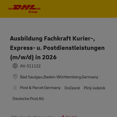
Skip to main content
Skip to main content
-
-
Ausbildung Fachkraft Kurier-,
Express- u. Postdienstleistungen
(m/w/d) in 2026
AV-311122
Bad Saulgau,Baden-Württemberg,Germany
Post & Parcel Germany
Dočasné
Plný úväzok
Deutsche Post AG