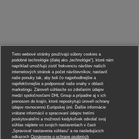
Tieto webové stránky používajú súbory cookies a
podobné technológie (ďalej ako „technológie“), ktoré nám
napríklad umožňujú zistiť frekvenciu návštev našich
internetových stránok a počet návštevníkov, nastaviť
naše ponuky tak, aby boli čo najpohodlnejšie a
najefektívnejšie a podporovať naše snahy v oblasti
marketingu. Zároveň súhlasíte so zdieľaním údajov
medzi spoločnosťami DHL Group a prípadne aj s ich
prenosom do krajín, ktoré neposkytujú úroveň ochrany
údajov rovnocennú Európskej únii. Ďalšie informácie
vrátane informácií o spracovaní údajov tretími
poskytovateľmi a možnosti kedykoľvek odvolať svoj
súhlas nájdete vo svojich nastaveniach v časti
„Spravovať nastavenia súhlasu“ a na nasledujúcich
odkazoch
Oznámenie o ochrane osobných
Uchádzať sa o toto pracovné miesto