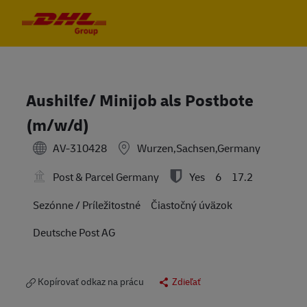
Skip to main content
Skip to main content
-
-
Aushilfe/ Minijob als Postbote
(m/w/d)
AV-310428
Wurzen,Sachsen,Germany
Post & Parcel Germany
Yes
6
17.2
Sezónne / Príležitostné
Čiastočný úväzok
Deutsche Post AG
Kopírovať odkaz na prácu
Zdieľať