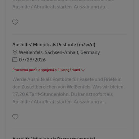
Aushilfe / Abrufkraft starten. Auszahlung au...
Uložiť Aushilfe/ Minijob als Postbote (m/w/d) AV-245719
Aushilfe/ Minijob als Postbote (m/w/d)
Miesto
Weißenfels, Sachsen-Anhalt, Germany
Posted Date
07/28/2026
Pracovná pozícia spojená s 2 kategóriami
Werde Aushilfe als Postbote für Pakete und Briefe in
den Zustellbereichen von Weißenfels. Was wir bieten.
17,20 € Tarif-Stundenlohn. Du kannst sofort als
Aushilfe / Abrufkraft starten. Auszahlung a...
Uložiť Aushilfe/ Minijob als Postbote (m/w/d) AV-245720