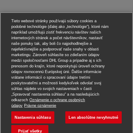
Tieto webové stránky používajú súbory cookies a
podobné technológie (ďalej ako „technológie“), ktoré nám
napríklad umožňujú zistiť frekvenciu návštev našich
internetových stránok a počet návštevníkov, nastaviť
naše ponuky tak, aby boli čo najpohodlnejšie a
najefektívnejšie a podporovať naše snahy v oblasti
marketingu. Zároveň súhlasíte so zdieľaním údajov
medzi spoločnosťami DHL Group a prípadne aj s ich
prenosom do krajín, ktoré neposkytujú úroveň ochrany
údajov rovnocennú Európskej únii. Ďalšie informácie
vrátane informácií o spracovaní údajov tretími
poskytovateľmi a možnosti kedykoľvek odvolať svoj
súhlas nájdete vo svojich nastaveniach v časti
„Spravovať nastavenia súhlasu“ a na nasledujúcich
odkazoch
Oznámenie o ochrane osobných
Uchádzať sa o toto pracovné miesto
údajov
Právne oznámenie
Nastavenia súhlasu
Len absolútne nevyhnutné
Aushilfe/ Minijob al
Uložiť pracovné miesto
Prijať všetky