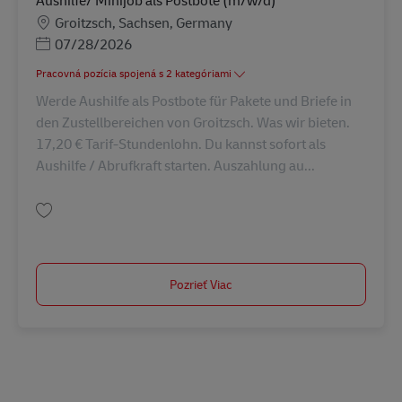
Aushilfe/ Minijob als Postbote (m/w/d)
Miesto
Groitzsch, Sachsen, Germany
Posted Date
07/28/2026
Pracovná pozícia spojená s 2 kategóriami
Werde Aushilfe als Postbote für Pakete und Briefe in
den Zustellbereichen von Groitzsch. Was wir bieten.
17,20 € Tarif-Stundenlohn. Du kannst sofort als
Aushilfe / Abrufkraft starten. Auszahlung au...
Uložiť Aushilfe/ Minijob als Postbote (m/w/d) AV-325926
Pozrieť Viac