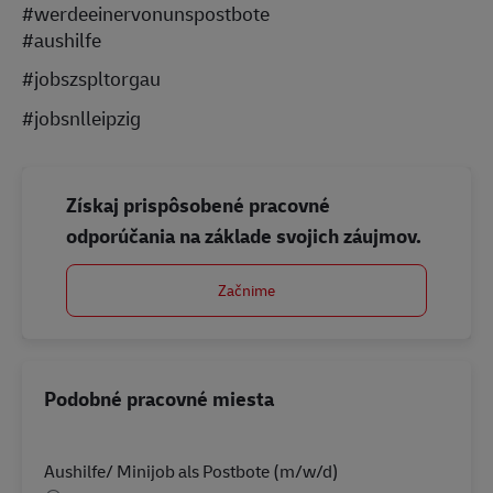
#werdeeinervonunspostbote
#aushilfe
#jobszspltorgau
#jobsnlleipzig
Získaj prispôsobené pracovné
odporúčania na základe svojich záujmov.
Začnime
Podobné pracovné miesta
Aushilfe/ Minijob als Postbote (m/w/d)