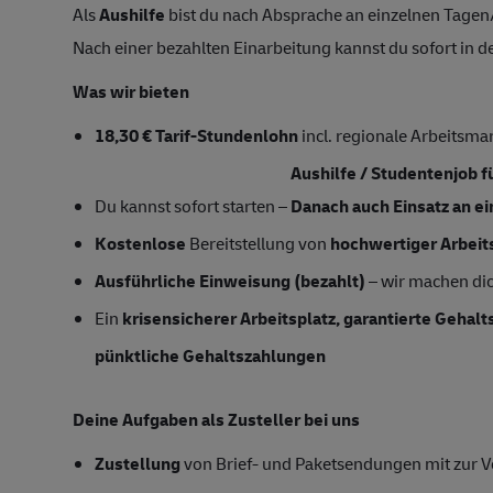
Als
Aushilfe
bist du nach Absprache an einzelnen Tagen
Nach einer bezahlten Einarbeitung kannst du sofort in
Was wir bieten
18,30 € Tarif-Stundenlohn
incl. regionale Arbeitsma
Aushilfe / Studentenjob 
Du kannst sofort starten –
Danach auch Einsatz an e
Kostenlose
Bereitstellung von
hochwertiger Arbeit
Ausführliche Einweisung (bezahlt)
– wir machen dich
Ein
krisensicherer Arbeitsplatz, garantierte Gehal
pünktliche Gehaltszahlungen
Deine Aufgaben als Zusteller bei uns
Zustellung
von Brief- und Paketsendungen mit zur Ve