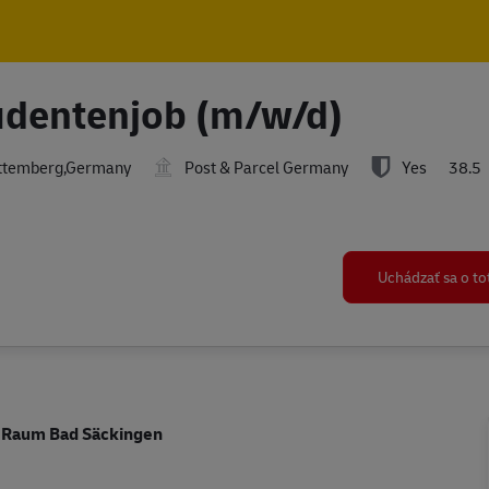
Skip to main content
Skip to main content
tudentenjob (m/w/d)
rttemberg,Germany
Post & Parcel Germany
Yes
38.5
Uchádzať sa o t
m Raum Bad Säckingen