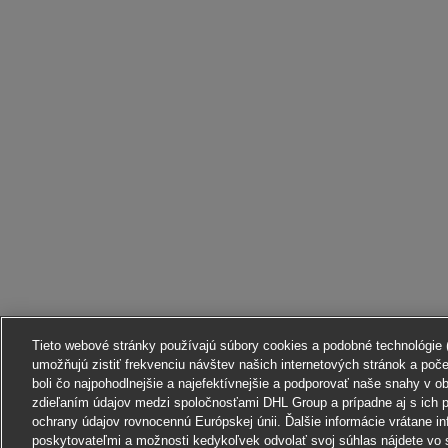
Tieto webové stránky používajú súbory cookies a podobné technológie (ď
umožňujú zistiť frekvenciu návštev našich internetových stránok a poč
boli čo najpohodlnejšie a najefektívnejšie a podporovať naše snahy v o
zdieľaním údajov medzi spoločnosťami DHL Group a prípadne aj s ich p
ochrany údajov rovnocennú Európskej únii. Ďalšie informácie vrátane in
poskytovateľmi a možnosti kedykoľvek odvolať svoj súhlas nájdete vo 