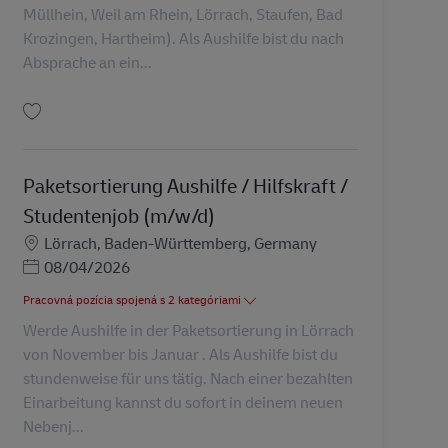
Müllhein, Weil am Rhein, Lörrach, Staufen, Bad
Krozingen, Hartheim). Als Aushilfe bist du nach
Absprache an ein...
Uložiť Postbote –Aushilfe/ Studentenjob (m/w/d) AV-329141
Paketsortierung Aushilfe / Hilfskraft /
Studentenjob (m/w/d)
Miesto
Lörrach, Baden-Württemberg, Germany
Posted Date
08/04/2026
Pracovná pozícia spojená s 2 kategóriami
Werde Aushilfe in der Paketsortierung in Lörrach
von November bis Januar . Als Aushilfe bist du
stundenweise für uns tätig. Nach einer bezahlten
Einarbeitung kannst du sofort in deinem neuen
Nebenj...