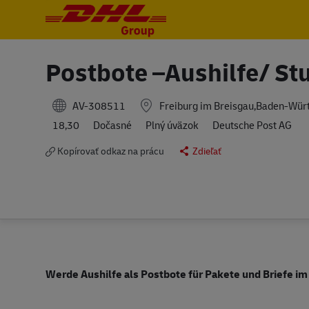
-
-
Postbote –Aushilfe/ S
AV-308511
Freiburg im Breisgau,Baden-Wü
18,30
Dočasné
Plný úväzok
Deutsche Post AG
Kopírovať odkaz na prácu
Zdieľať
Werde Aushilfe als Postbote für Pakete und Briefe i