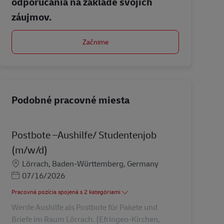
odporúčania na základe svojich
záujmov.
Začnime
Podobné pracovné miesta
Postbote –Aushilfe/ Studentenjob
(m/w/d)
Miesto
Lörrach, Baden-Württemberg, Germany
Posted Date
07/16/2026
Pracovná pozícia spojená s 2 kategóriami
Werde Aushilfe als Postbote für Pakete und
Briefe im Raum Lörrach. (Efringen-Kirchen,