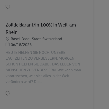
Uložiť Paketsortierung Aushilfe / Hilfskraft / Studentenjob (m/w/d) AV-309282
Zolldeklarant/in 100% in Weil-am-
Rhein
Miesto
Basel, Basel-Stadt, Switzerland
Posted Date
06/18/2026
HEUTE HELFEN SIE NOCH, UNSERE
LAUFZEITEN ZU VERBESSERN. MORGEN
SCHON HELFEN SIE DABEI, DAS LEBEN VON
MENSCHEN ZU VERBESSERN. Wie kann man
voraussehen, was sich alles in der Welt
verändern wird? Die...
Uložiť Zolldeklarant/in 100% in Weil-am-Rhein AV-359464