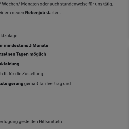
/ Wochen/ Monaten oder auch stundenweise für uns tätig.
 deinem neuen
Nebenjob
starten.
rktzulage
für mindestens 3 Monate
inzelnen Tagen möglich
skleidung
 fit für die Zustellung
tssteigerung
gemäß Tarifvertrag und
rfügung gestellten Hilfsmitteln