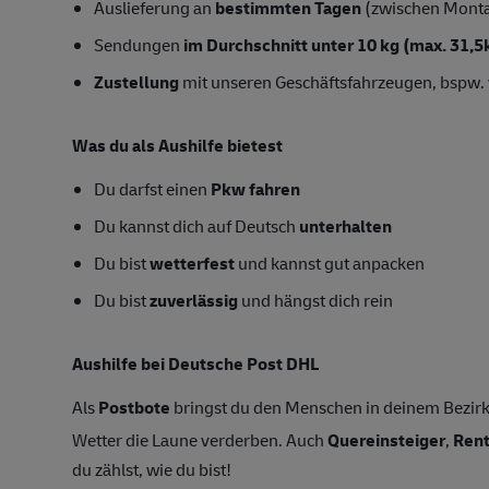
Auslieferung an
bestimmten Tagen
(zwischen Mont
Sendungen
im Durchschnitt unter 10 kg (max. 31,5
Zustellung
mit unseren Geschäftsfahrzeugen, bspw. 
Was du als Aushilfe bietest
Du darfst einen
Pkw fahren
Du kannst dich auf Deutsch
unterhalten
Du bist
wetterfest
und kannst gut anpacken
Du bist
zuverlässig
und hängst dich rein
Aushilfe bei Deutsche Post DHL
Als
Postbote
bringst du den Menschen in deinem Bezirk
Wetter die Laune verderben. Auch
Quereinsteiger
,
Ren
du zählst, wie du bist!