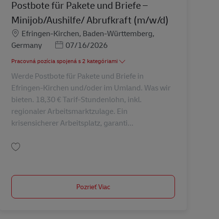
Postbote für Pakete und Briefe –
Minijob/Aushilfe/ Abrufkraft (m/w/d)
Miesto
Efringen-Kirchen, Baden-Württemberg,
Posted Date
Germany
07/16/2026
Pracovná pozícia spojená s 2 kategóriami
Werde Postbote für Pakete und Briefe in
Efringen-Kirchen und/oder im Umland. Was wir
bieten. 18,30 € Tarif-Stundenlohn, inkl.
regionaler Arbeitsmarktzulage. Ein
krisensicherer Arbeitsplatz, garanti...
Uložiť Postbote für Pakete und Briefe – Minijob/Aushilfe/ Abrufkraft (m/w/d)
Pozrieť Viac