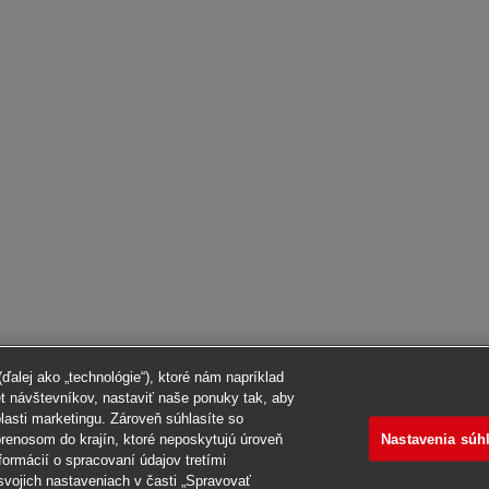
alej ako „technológie“), ktoré nám napríklad
et návštevníkov, nastaviť naše ponuky tak, aby
blasti marketingu. Zároveň súhlasíte so
Nastavenia súh
renosom do krajín, ktoré neposkytujú úroveň
formácií o spracovaní údajov tretími
svojich nastaveniach v časti „Spravovať