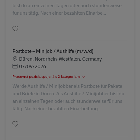
bist du an einzelnen Tagen oder auch stundenweise
für uns tätig. Nach einer bezahlten Einarbe...
Uložiť Postbote – Minijob / Aushilfe (m/w/d) AV-331676
Postbote – Minijob / Aushilfe (m/w/d)
Miesto
Düren, Nordrhein-Westfalen, Germany
Posted Date
07/09/2026
Pracovná pozícia spojená s 2 kategóriami
Werde Aushilfe / Minijobber als Postbote für Pakete
und Briefe in Düren. Als Aushilfe / Minijobber bist du
an einzelnen Tagen oder auch stundenweise für uns
tätig. Nach einer bezahlten Einarbeitung...
Uložiť Postbote – Minijob / Aushilfe (m/w/d) AV-234710