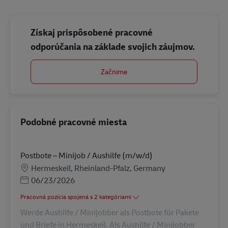
Získaj prispôsobené pracovné
odporúčania na základe svojich záujmov.
Začnime
Podobné pracovné miesta
Postbote – Minijob / Aushilfe (m/w/d)
Miesto
Hermeskeil, Rheinland-Pfalz, Germany
Posted Date
06/23/2026
Pracovná pozícia spojená s 2 kategóriami
Werde Aushilfe / Minijobber als Postbote für Pakete
und Briefe in Hermeskeil. Als Aushilfe / Minijobber