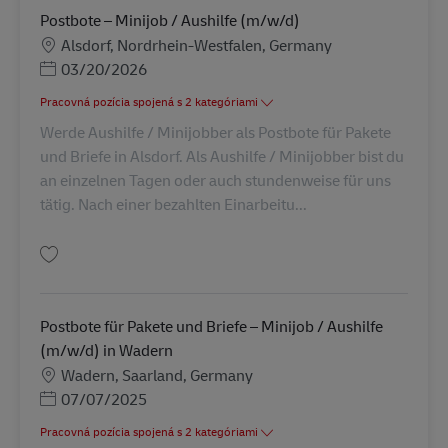
Postbote – Minijob / Aushilfe (m/w/d)
Miesto
Alsdorf, Nordrhein-Westfalen, Germany
Posted Date
03/20/2026
Pracovná pozícia spojená s 2 kategóriami
Werde Aushilfe / Minijobber als Postbote für Pakete
und Briefe in Alsdorf. Als Aushilfe / Minijobber bist du
an einzelnen Tagen oder auch stundenweise für uns
tätig. Nach einer bezahlten Einarbeitu...
Uložiť Postbote – Minijob / Aushilfe (m/w/d) AV-303552
Postbote für Pakete und Briefe – Minijob / Aushilfe
(m/w/d) in Wadern
Miesto
Wadern, Saarland, Germany
Posted Date
07/07/2025
Pracovná pozícia spojená s 2 kategóriami