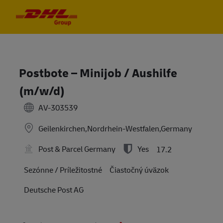
Skip to main content
Skip to main content
-
-
Postbote – Minijob / Aushilfe
(m/w/d)
AV-303539
Geilenkirchen,Nordrhein-Westfalen,Germany
Post & Parcel Germany
Yes
17.2
Sezónne / Príležitostné
Čiastočný úväzok
Deutsche Post AG