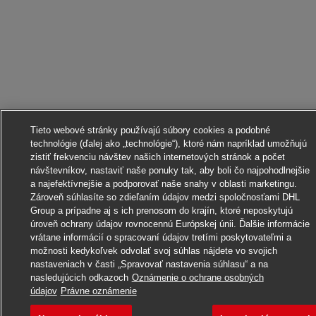
Tieto webové stránky používajú súbory cookies a podobné
technológie (ďalej ako „technológie“), ktoré nám napríklad umožňujú
zistiť frekvenciu návštev našich internetových stránok a počet
návštevníkov, nastaviť naše ponuky tak, aby boli čo najpohodlnejšie
a najefektívnejšie a podporovať naše snahy v oblasti marketingu.
Zároveň súhlasíte so zdieľaním údajov medzi spoločnosťami DHL
Group a prípadne aj s ich prenosom do krajín, ktoré neposkytujú
úroveň ochrany údajov rovnocennú Európskej únii. Ďalšie informácie
vrátane informácií o spracovaní údajov tretími poskytovateľmi a
možnosti kedykoľvek odvolať svoj súhlas nájdete vo svojich
nastaveniach v časti „Spravovať nastavenia súhlasu“ a na
Uchádzať sa o toto pracovné miesto
nasledujúcich odkazoch
Oznámenie o ochrane osobných
údajov
Právne oznámenie