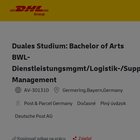
Skip to main content
Skip to main content
-
-
Duales Studium: Bachelor of Arts
BWL-
Dienstleistungsmgmt/Logistik-/Sup
Management
AV-301310
Germering,Bayern,Germany
Post & Parcel Germany
Dočasné
Plný úväzok
Deutsche Post AG
Kopírovať odkaz na prácu
Zdieľať