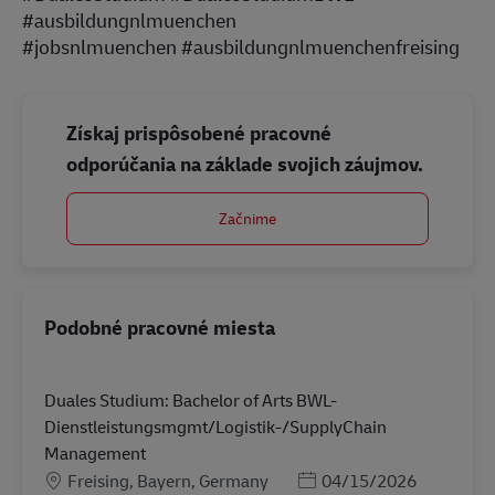
#ausbildungnlmuenchen
#jobsnlmuenchen #ausbildungnlmuenchenfreising
Získaj prispôsobené pracovné
odporúčania na základe svojich záujmov.
Začnime
Podobné pracovné miesta
Duales Studium: Bachelor of Arts BWL-
Dienstleistungsmgmt/Logistik-/SupplyChain
Management
Miesto
Posted Date
Freising, Bayern, Germany
04/15/2026