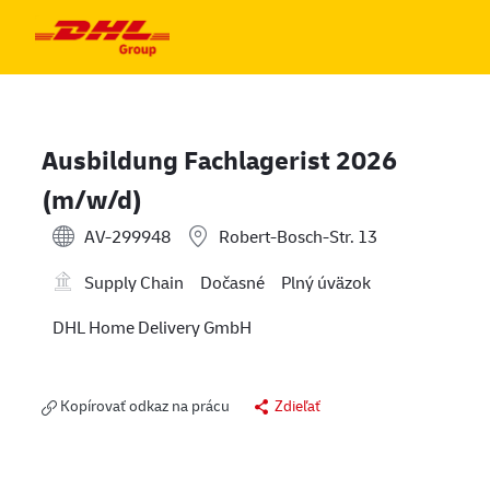
Skip to main content
Skip to main content
-
-
Ausbildung Fachlagerist 2026
(m/w/d)
AV-299948
Robert-Bosch-Str. 13
Supply Chain
Dočasné
Plný úväzok
DHL Home Delivery GmbH
Kopírovať odkaz na prácu
Zdieľať