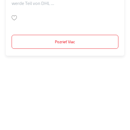
werde Teil von DHL ...
Uložiť Gruppenleiter Lager / Logistik (m/w/d) - Bergkamen AV-367755
Pozrieť Viac