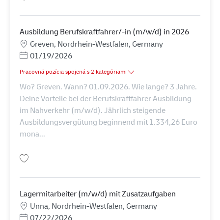
Uložiť Ausbildung zur Fachkraft für Lagerlogistik 2026 (m/w/d) AV-349408
Ausbildung Berufskraftfahrer/-in (m/w/d) in 2026
Miesto
Greven, Nordrhein-Westfalen, Germany
Posted Date
01/19/2026
Pracovná pozícia spojená s 2 kategóriami
Wo? Greven. Wann? 01.09.2026. Wie lange? 3 Jahre.
Deine Vorteile bei der Berufskraftfahrer Ausbildung
im Nahverkehr (m/w/d). Jährlich steigende
Ausbildungsvergütung beginnend mit 1.334,26 Euro
mona...
Uložiť Ausbildung Berufskraftfahrer/-in (m/w/d) in 2026 AV-311340
Lagermitarbeiter (m/w/d) mit Zusatzaufgaben
Miesto
Unna, Nordrhein-Westfalen, Germany
Posted Date
07/22/2026