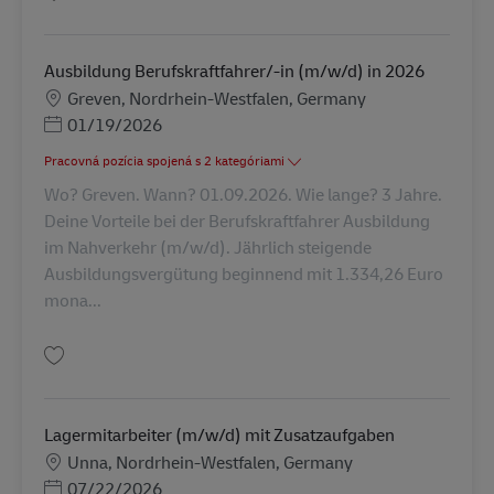
Uložiť Ausbildung zur Fachkraft für Lagerlogistik 2026 (m/w/d) AV-349408
Ausbildung Berufskraftfahrer/-in (m/w/d) in 2026
Miesto
Greven, Nordrhein-Westfalen, Germany
Posted Date
01/19/2026
Pracovná pozícia spojená s 2 kategóriami
Wo? Greven. Wann? 01.09.2026. Wie lange? 3 Jahre.
Deine Vorteile bei der Berufskraftfahrer Ausbildung
im Nahverkehr (m/w/d). Jährlich steigende
Ausbildungsvergütung beginnend mit 1.334,26 Euro
mona...
Uložiť Ausbildung Berufskraftfahrer/-in (m/w/d) in 2026 AV-311340
Lagermitarbeiter (m/w/d) mit Zusatzaufgaben
Miesto
Unna, Nordrhein-Westfalen, Germany
Posted Date
07/22/2026