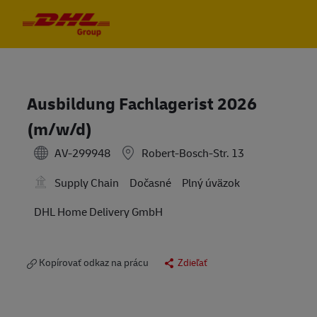
Skip to main content
Skip to main content
-
-
Ausbildung Fachlagerist 2026
(m/w/d)
AV-299948
Robert-Bosch-Str. 13
Supply Chain
Dočasné
Plný úväzok
DHL Home Delivery GmbH
Kopírovať odkaz na prácu
Zdieľať