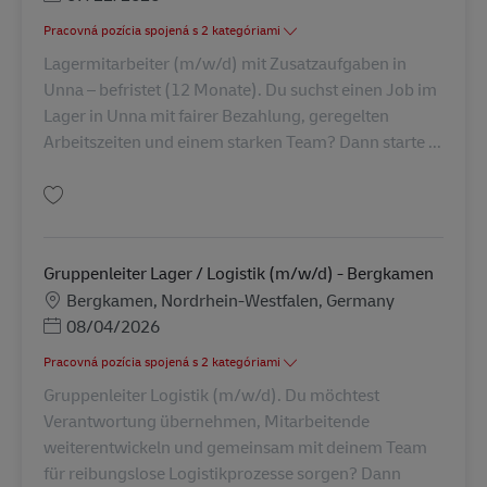
Pracovná pozícia spojená s 2 kategóriami
Lagermitarbeiter (m/w/d) mit Zusatzaufgaben in
Unna – befristet (12 Monate). Du suchst einen Job im
Lager in Unna mit fairer Bezahlung, geregelten
Arbeitszeiten und einem starken Team? Dann starte ...
Uložiť Lagermitarbeiter (m/w/d) mit Zusatzaufgaben AV-365499
Gruppenleiter Lager / Logistik (m/w/d) - Bergkamen
Miesto
Bergkamen, Nordrhein-Westfalen, Germany
Posted Date
08/04/2026
Pracovná pozícia spojená s 2 kategóriami
Gruppenleiter Logistik (m/w/d). Du möchtest
Verantwortung übernehmen, Mitarbeitende
weiterentwickeln und gemeinsam mit deinem Team
für reibungslose Logistikprozesse sorgen? Dann