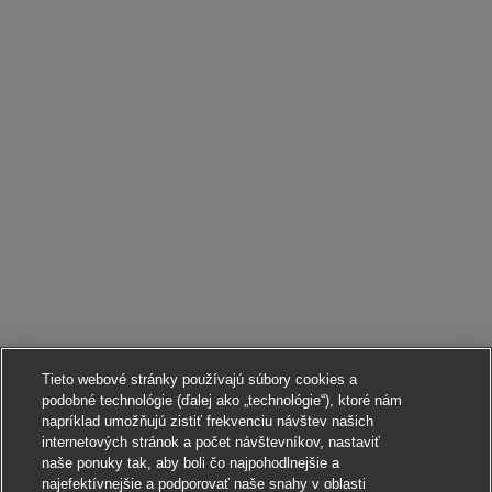
Tieto webové stránky používajú súbory cookies a
podobné technológie (ďalej ako „technológie“), ktoré nám
napríklad umožňujú zistiť frekvenciu návštev našich
internetových stránok a počet návštevníkov, nastaviť
naše ponuky tak, aby boli čo najpohodlnejšie a
najefektívnejšie a podporovať naše snahy v oblasti