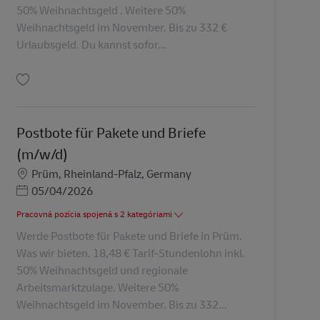
50% Weihnachtsgeld . Weitere 50%
Weihnachtsgeld im November. Bis zu 332 €
Urlaubsgeld. Du kannst sofor...
Uložiť Postbote für Pakete und Briefe (m/w/d) AV-330593
Postbote für Pakete und Briefe
(m/w/d)
Miesto
Prüm, Rheinland-Pfalz, Germany
Posted Date
05/04/2026
Pracovná pozícia spojená s 2 kategóriami
Werde Postbote für Pakete und Briefe in Prüm.
Was wir bieten. 18,48 € Tarif-Stundenlohn inkl.
50% Weihnachtsgeld und regionale
Arbeitsmarktzulage. Weitere 50%
Weihnachtsgeld im November. Bis zu 332...