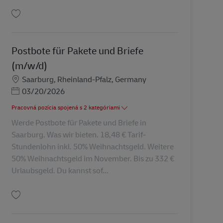
Uložiť Postbote für Pakete und Briefe (m/w/d) AV-329792
Postbote für Pakete und Briefe
(m/w/d)
Miesto
Saarburg, Rheinland-Pfalz, Germany
Posted Date
03/20/2026
Pracovná pozícia spojená s 2 kategóriami
Werde Postbote für Pakete und Briefe in
Saarburg. Was wir bieten. 18,48 € Tarif-
Stundenlohn inkl. 50% Weihnachtsgeld. Weitere
50% Weihnachtsgeld im November. Bis zu 332 €
Urlaubsgeld. Du kannst sof...
Uložiť Postbote für Pakete und Briefe (m/w/d) AV-330588