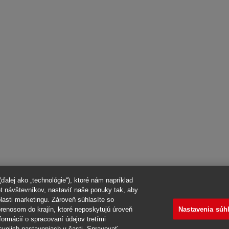
alej ako „technológie“), ktoré nám napríklad
et návštevníkov, nastaviť naše ponuky tak, aby
blasti marketingu. Zároveň súhlasíte so
Nastavenia súh
renosom do krajín, ktoré neposkytujú úroveň
formácií o spracovaní údajov tretími
svojich nastaveniach v časti „Spravovať