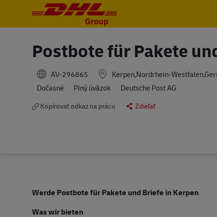
-
-
Postbote für Pakete un
AV-296865
Kerpen,Nordrhein-Westfalen,Ge
Dočasné
Plný úväzok
Deutsche Post AG
Kopírovať odkaz na prácu
Zdieľať
Werde Postbote für Pakete und Briefe in Kerpen
Was wir bieten