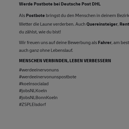
Werde Postbote bei Deutsche Post DHL
Als
Postbote
bringst du den Menschen in deinem Bezirk 
Wetter die Laune verderben. Auch
Quereinsteiger
,
Ren
du zählst, wie du bist!
Wir freuen uns auf deine Bewerbung als
Fahrer
, am bes
auch ganz ohne Lebenslauf.
MENSCHEN VERBINDEN, LEBEN VERBESSERN
#werdeeinervonuns
#werdeeinervonunspostbote
#koelnsocialad
#jobsNLKoeln
#jobsNLBonnKoeln
#ZSPLElsdorf