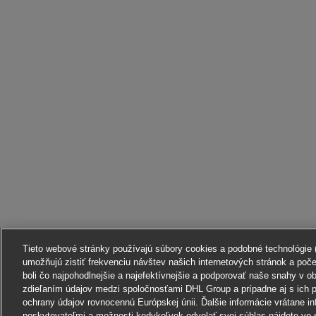
Tieto webové stránky používajú súbory cookies a podobné technológie (ď
umožňujú zistiť frekvenciu návštev našich internetových stránok a poč
boli čo najpohodlnejšie a najefektívnejšie a podporovať naše snahy v o
zdieľaním údajov medzi spoločnosťami DHL Group a prípadne aj s ich p
ochrany údajov rovnocennú Európskej únii. Ďalšie informácie vrátane in
poskytovateľmi a možnosti kedykoľvek odvolať svoj súhlas nájdete vo 