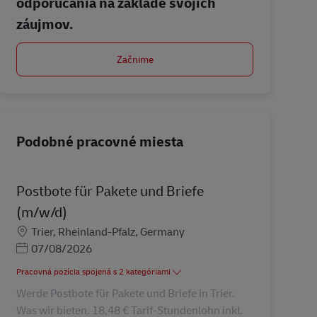
odporúčania na základe svojich
záujmov.
Začnime
Podobné pracovné miesta
Postbote für Pakete und Briefe
(m/w/d)
Miesto
Trier, Rheinland-Pfalz, Germany
Posted Date
07/08/2026
Pracovná pozícia spojená s 2 kategóriami
Werde Postbote für Pakete und Briefe in Trier.
Was wir bieten. 18,48 € Tarif-Stundenlohn inkl.