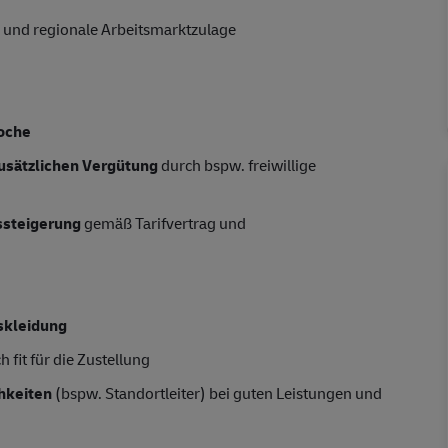
 und regionale Arbeitsmarktzulage
oche
usätzlichen Vergütung
durch bspw. freiwillige
tssteigerung
gemäß Tarifvertrag und
skleidung
 fit für die Zustellung
hkeiten
(bspw. Standortleiter) bei guten Leistungen und