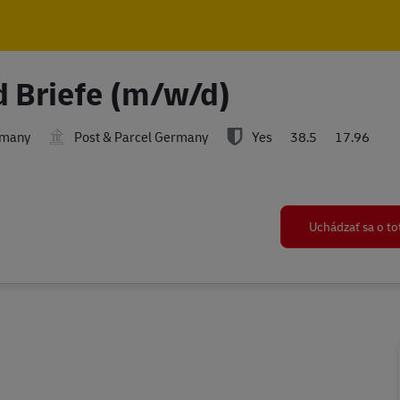
Skip to main content
Skip to main content
d Briefe (m/w/d)
rmany
Post & Parcel Germany
Yes
38.5
17.96
Uchádzať sa o t