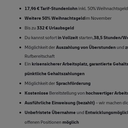
17,96 € Tarif-Stundenlohn
inkl. 50% Weihnachtsgeld
Weitere 50% Weihnachtsgeld
im November
Bis zu
332 € Urlaubsgeld
Du kannst sofort
in Vollzeit
starten,
38,5
Stunden/W
Möglichkeit der
Auszahlung von Überstunden
und
z
Rufbereitschaft
Ein
krisensicherer Arbeitsplatz, garantierte Gehal
pünktliche Gehaltszahlungen
Möglichkeit der
Sprachförderung
Kostenlose
Bereitstellung von
hochwertiger Arbeit
Ausführliche Einweisung (bezahlt)
– wir machen dich
Unbefristete Übernahme
und
Entwicklungsmöglic
offenen Positionen
möglich