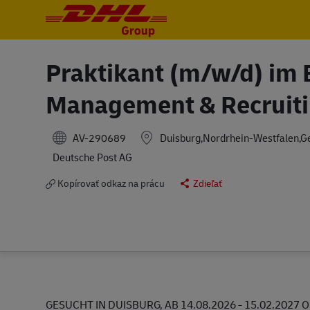
-
-
Praktikant (m/w/d) im 
Management & Recruit
AV-290689
Duisburg,Nordrhein-Westfalen,
Deutsche Post AG
Kopírovať odkaz na prácu
Zdieľať
GESUCHT IN DUISBURG, AB 14.08.2026 - 15.02.202