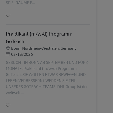
SPIELRÄUME F...
Uložiť Praktikant (m/w/d) Personalwesen und Kommunikation AV-232955
Praktikant (m/w/d) Programm
GoTeach
Miesto
Bonn, Nordrhein-Westfalen, Germany
Posted Date
03/13/2026
GESUCHT IN BONN AB SEPTEMBER UND FÜR 6
MONATE. Praktikant (m/w/d) Programm
GoTeach. SIE WOLLEN ETWAS BEWEGEN UND
LEBEN VERBESSERN? WERDEN SIE TEIL
UNSERES GOTEACH-TEAMS. DHL Group ist der
weltweit ...
Uložiť Praktikant (m/w/d) Programm GoTeach AV-302189