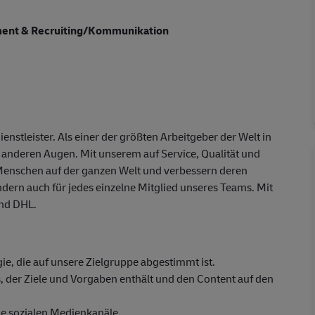
ment & Recruiting/Kommunikation
enstleister. Als einer der größten Arbeitgeber der Welt in
t anderen Augen. Mit unserem auf Service, Qualität und
Menschen auf der ganzen Welt und verbessern deren
ndern auch für jedes einzelne Mitglied unseres Teams. Mit
und DHL.
ie, die auf unsere Zielgruppe abgestimmt ist.
 der Ziele und Vorgaben enthält und den Content auf den
die sozialen Medienkanäle.