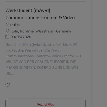
Werkstudent (m/w/d)
Communications Content & Video
Creator
Miesto
Köln, Nordrhein-Westfalen, Germany
Posted Date
08/05/2026
Gesucht in Köln (hybrid), ab sofort, bis zu 20h
pro Woche. Werkstudent (m/w/d)
Communications Content & Video Creator. DU
WILLST VON DER GRAUEN THEORIE IN DIE
PRAXIS KOMMEN. KOMM ZU UNS UND WIR
BIE...
Uložiť Werkstudent (m/w/d) Communications Content & Video Creator AV-36
Pozrieť Viac