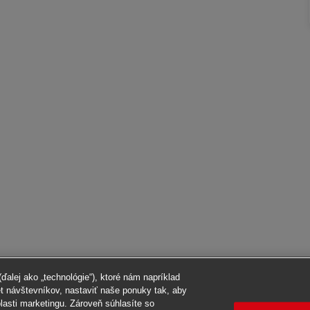
alej ako „technológie“), ktoré nám napríklad
et návštevníkov, nastaviť naše ponuky tak, aby
blasti marketingu. Zároveň súhlasíte so