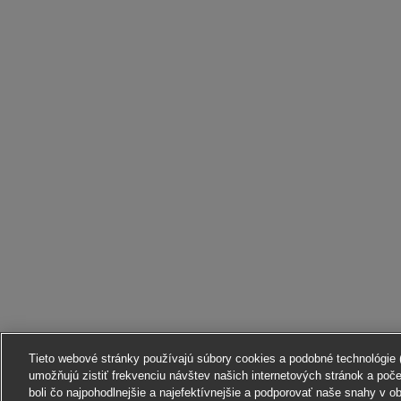
Tieto webové stránky používajú súbory cookies a podobné technológie (ď
umožňujú zistiť frekvenciu návštev našich internetových stránok a poč
boli čo najpohodlnejšie a najefektívnejšie a podporovať naše snahy v o