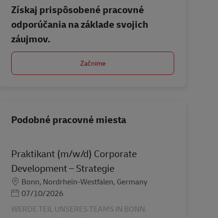
Získaj prispôsobené pracovné
odporúčania na základe svojich
záujmov.
Začnime
Podobné pracovné miesta
Praktikant (m/w/d) Corporate
Development – Strategie
Miesto
Bonn, Nordrhein-Westfalen, Germany
Posted Date
07/10/2026
WERDE TEIL UNSERES TEAMS IN BONN.