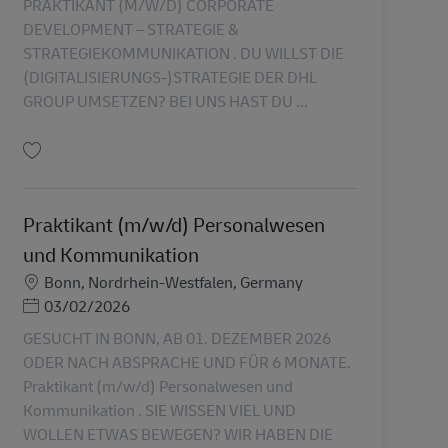
PRAKTIKANT (M/W/D) CORPORATE
DEVELOPMENT – STRATEGIE &
STRATEGIEKOMMUNIKATION . DU WILLST DIE
(DIGITALISIERUNGS-)STRATEGIE DER DHL
GROUP UMSETZEN? BEI UNS HAST DU ...
Uložiť Praktikant (m/w/d) Corporate Development – Strategie AV-355510
Praktikant (m/w/d) Personalwesen
und Kommunikation
Miesto
Bonn, Nordrhein-Westfalen, Germany
Posted Date
03/02/2026
GESUCHT IN BONN, AB 01. DEZEMBER 2026
ODER NACH ABSPRACHE UND FÜR 6 MONATE.
Praktikant (m/w/d) Personalwesen und
Kommunikation . SIE WISSEN VIEL UND
WOLLEN ETWAS BEWEGEN? WIR HABEN DIE