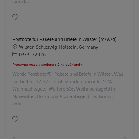
sofort...
Uložiť Postbote für Pakete und Briefe in Heide (m/w/d) AV-333570
Postbote für Pakete und Briefe in Wilster (m/w/d)
Miesto
Wilster, Schleswig-Holstein, Germany
Posted Date
03/31/2026
Pracovná pozícia spojená s 2 kategóriami
Werde Postbote für Pakete und Briefe in Wilster. Was
wir bieten. 17,92 € Tarif-Stundenlohn inkl. 50%
Weihnachtsgeld. Weitere 50% Weihnachtsgeld im
November. Bis zu 332 € Urlaubsgeld. Du kannst
sofo...
Uložiť Postbote für Pakete und Briefe in Wilster (m/w/d) AV-116925