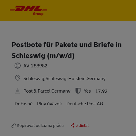
Skip to main content
Skip to main content
-
-
Postbote für Pakete und Briefe in
Schleswig (m/w/d)
AV-288982
Schleswig,Schleswig-Holstein,Germany
Post & Parcel Germany
Yes
17.92
Dočasné
Plný úväzok
Deutsche Post AG
Kopírovať odkaz na prácu
Zdieľať