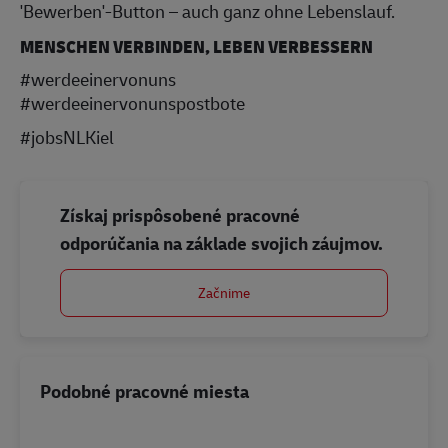
'Bewerben'-Button – auch ganz ohne Lebenslauf.
MENSCHEN VERBINDEN, LEBEN VERBESSERN
#werdeeinervonuns
#werdeeinervonunspostbote
#jobsNLKiel
Získaj prispôsobené pracovné
odporúčania na základe svojich záujmov.
Začnime
Podobné pracovné miesta