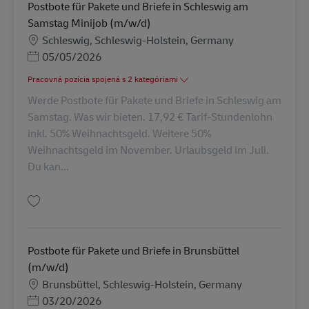
Postbote für Pakete und Briefe in Schleswig am
Samstag Minijob (m/w/d)
Miesto
Schleswig, Schleswig-Holstein, Germany
Posted Date
05/05/2026
Pracovná pozícia spojená s 2 kategóriami
Werde Postbote für Pakete und Briefe in Schleswig am
Samstag. Was wir bieten. 17,92 € Tarif-Stundenlohn
inkl. 50% Weihnachtsgeld. Weitere 50%
Weihnachtsgeld im November. Urlaubsgeld im Juli.
Du kan...
Uložiť Postbote für Pakete und Briefe in Schleswig am Samstag Minijob (
Postbote für Pakete und Briefe in Brunsbüttel
(m/w/d)
Miesto
Brunsbüttel, Schleswig-Holstein, Germany
Posted Date
03/20/2026