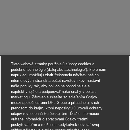
Tieto webové stránky používajú súbory cookies a
podobné technológie (ďalej ako „technológie“), ktoré nám
napríklad umožňujú zistiť frekvenciu návštev našich
internetových stránok a počet návštevníkov, nastaviť
naše ponuky tak, aby boli čo najpohodlnejšie a
najefektívnejšie a podporovať naše snahy v oblasti
marketingu. Zároveň súhlasíte so zdieľaním údajov
medzi spoločnosťami DHL Group a prípadne aj s ich
prenosom do krajín, ktoré neposkytujú úroveň ochrany
údajov rovnocennú Európskej únii. Ďalšie informácie
vrátane informácií o spracovaní údajov tretími
poskytovateľmi a možnosti kedykoľvek odvolať svoj