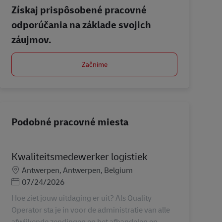
Získaj prispôsobené pracovné
odporúčania na základe svojich
záujmov.
Začnime
Podobné pracovné miesta
Kwaliteitsmedewerker logistiek
Miesto
Antwerpen, Antwerpen, Belgium
Posted Date
07/24/2026
Hoe ziet jouw uitdaging er uit? Als Quality
Operator sta je in voor de administratie van alle
afwijkende zendingen en het afhandelen en