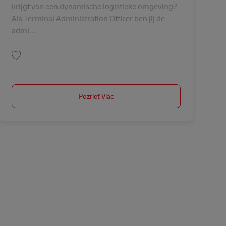
krijgt van een dynamische logistieke omgeving?
Als Terminal Administration Officer ben jij de
admi...
Uložiť Terminal Administration Officer AV-358571
Pozrieť Viac