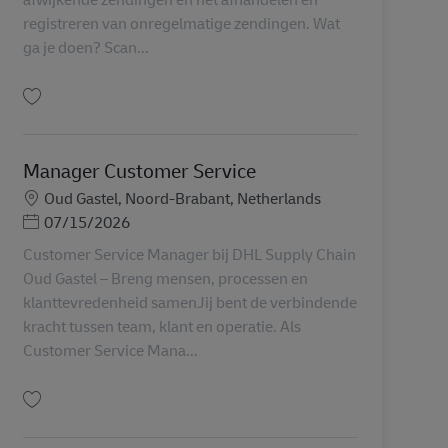
registreren van onregelmatige zendingen. Wat
ga je doen? Scan...
Uložiť Kwaliteitsmedewerker logistiek AV-349069
Manager Customer Service
Miesto
Oud Gastel, Noord-Brabant, Netherlands
Posted Date
07/15/2026
Customer Service Manager bij DHL Supply Chain
Oud Gastel – Breng mensen, processen en
klanttevredenheid samenJij bent de verbindende
kracht tussen team, klant en operatie. Als
Customer Service Mana...
Uložiť Manager Customer Service AV-364299