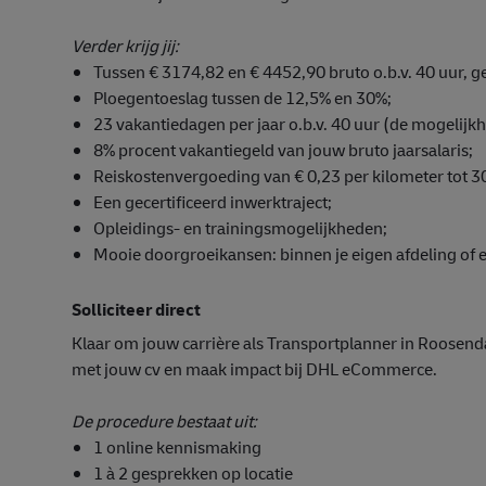
Verder krijg jij:
Tussen € 3174,82 en € 4452,90 bruto o.b.v. 40 uur, g
Ploegentoeslag tussen de 12,5% en 30%;
23 vakantiedagen per jaar o.b.v. 40 uur (de mogelijkh
8% procent vakantiegeld van jouw bruto jaarsalaris;
Reiskostenvergoeding van € 0,23 per kilometer tot 30
Een gecertificeerd inwerktraject;
Opleidings- en trainingsmogelijkheden;
Mooie doorgroeikansen: binnen je eigen afdeling of e
Solliciteer direct
Klaar om jouw carrière als Transportplanner in Roosenda
met jouw cv en maak impact bij DHL eCommerce.
De procedure bestaat uit:
1 online kennismaking
1 à 2 gesprekken op locatie