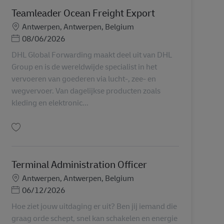
Teamleader Ocean Freight Export
Miesto
Antwerpen, Antwerpen, Belgium
Posted Date
08/06/2026
DHL Global Forwarding maakt deel uit van DHL
Group en is de wereldwijde specialist in het
vervoeren van goederen via lucht-, zee- en
wegvervoer. Van dagelijkse producten zoals
kleding en elektronic...
Uložiť Teamleader Ocean Freight Export AV-315757
Terminal Administration Officer
Miesto
Antwerpen, Antwerpen, Belgium
Posted Date
06/12/2026
Hoe ziet jouw uitdaging er uit? Ben jij iemand die
graag orde schept, snel kan schakelen en energie