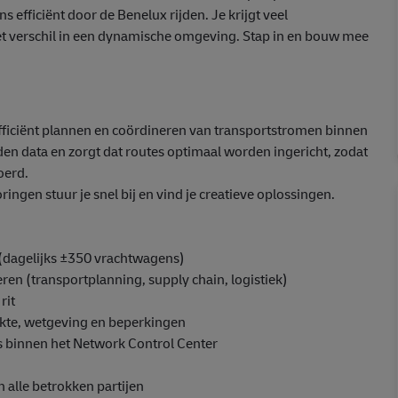
 efficiënt door de Benelux rijden. Je krijgt veel
et verschil in een dynamische omgeving. Stap in en bouw mee
efficiënt plannen en coördineren van transportstromen binnen
en data en zorgt dat routes optimaal worden ingericht, zodat
oerd.
oringen stuur je snel bij en vind je creatieve oplossingen.
 (dagelijks ±350 vrachtwagens)
ren (transportplanning, supply chain, logistiek)
rit
ukte, wetgeving en beperkingen
 binnen het Network Control Center
 alle betrokken partijen