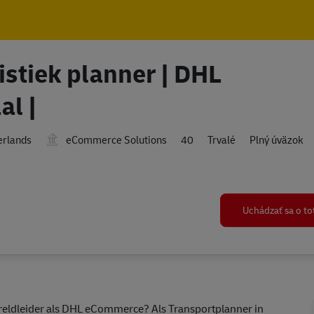
Skip to main content
Skip to main content
istiek planner | DHL
l |
erlands
eCommerce Solutions
40
Trvalé
Plný úväzok
Uchádzať sa o t
wereldleider als DHL eCommerce? Als Transportplanner in