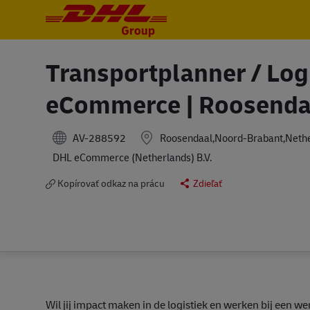
-
-
Transportplanner / Log
eCommerce | Roosendaa
AV-288592
Roosendaal,Noord-Brabant,Neth
DHL eCommerce (Netherlands) B.V.
Kopírovať odkaz na prácu
Zdieľať
Wil jij impact maken in de logistiek en werken bij een 