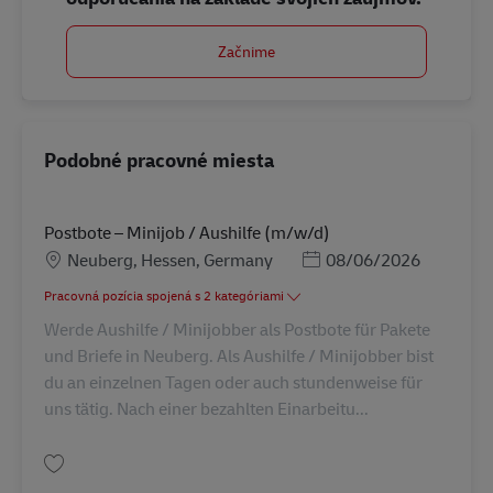
Začnime
Podobné pracovné miesta
Postbote – Minijob / Aushilfe (m/w/d)
Miesto
Posted Date
Neuberg, Hessen, Germany
08/06/2026
Pracovná pozícia spojená s 2 kategóriami
Werde Aushilfe / Minijobber als Postbote für Pakete
und Briefe in Neuberg. Als Aushilfe / Minijobber bist
du an einzelnen Tagen oder auch stundenweise für
uns tätig. Nach einer bezahlten Einarbeitu...
Uložiť Postbote – Minijob / Aushilfe (m/w/d) AV-339322