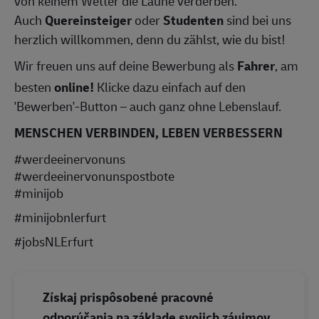
von keinem Wetter die Laune verderben.
Auch
Quereinsteiger
oder
Studenten
sind bei uns
herzlich willkommen, denn du zählst, wie du bist!
Wir freuen uns auf deine Bewerbung als
Fahrer
, am
besten
online!
Klicke dazu einfach auf den
'Bewerben'-Button – auch ganz ohne Lebenslauf.
MENSCHEN VERBINDEN, LEBEN VERBESSERN
#werdeeinervonuns
#werdeeinervonunspostbote
#minijob
#minijobnlerfurt
#jobsNLErfurt
Získaj prispôsobené pracovné
odporúčania na základe svojich záujmov.