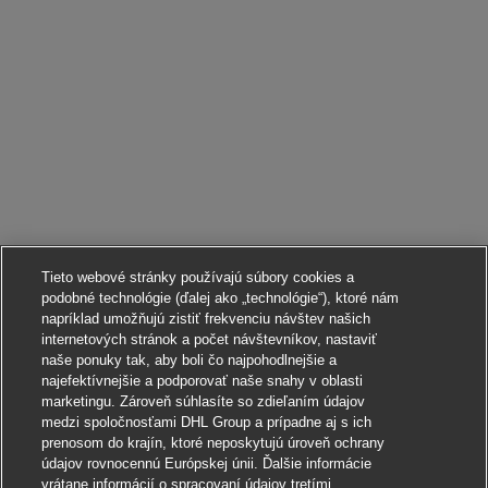
Tieto webové stránky používajú súbory cookies a
podobné technológie (ďalej ako „technológie“), ktoré nám
napríklad umožňujú zistiť frekvenciu návštev našich
internetových stránok a počet návštevníkov, nastaviť
naše ponuky tak, aby boli čo najpohodlnejšie a
najefektívnejšie a podporovať naše snahy v oblasti
marketingu. Zároveň súhlasíte so zdieľaním údajov
medzi spoločnosťami DHL Group a prípadne aj s ich
prenosom do krajín, ktoré neposkytujú úroveň ochrany
údajov rovnocennú Európskej únii. Ďalšie informácie
vrátane informácií o spracovaní údajov tretími