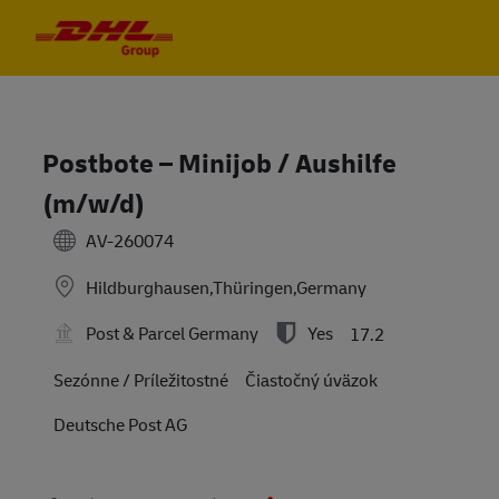
Skip to main content
Skip to main content
-
-
Postbote – Minijob / Aushilfe
(m/w/d)
AV-260074
Hildburghausen,Thüringen,Germany
Post & Parcel Germany
Yes
17.2
Sezónne / Príležitostné
Čiastočný úväzok
Deutsche Post AG