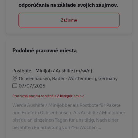
odporúčania na základe svojich záujmov.
Začnime
Podobné pracovné miesta
Postbote – Minijob / Aushilfe (m/w/d)
Miesto
Ochsenhausen, Baden-Württemberg, Germany
Posted Date
07/07/2025
Pracovná pozícia spojená s 2 kategóriami
Werde Aushilfe / Minijobber als Postbote für Pakete
und Briefe in Ochsenhausen. Als Aushilfe / Minijobber
bist du an einzelnen Tagen für uns tätig. Nach einer
bezahlten Einarbeitung von 4-6 Wochen ...