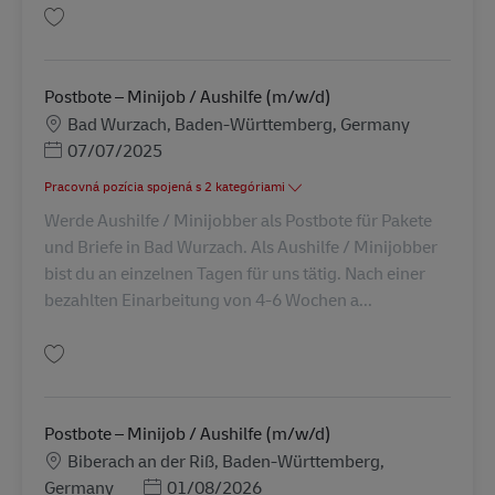
Uložiť Postbote – Minijob / Aushilfe (m/w/d) AV-246360
Postbote – Minijob / Aushilfe (m/w/d)
Miesto
Bad Wurzach, Baden-Württemberg, Germany
Posted Date
07/07/2025
Pracovná pozícia spojená s 2 kategóriami
Werde Aushilfe / Minijobber als Postbote für Pakete
und Briefe in Bad Wurzach. Als Aushilfe / Minijobber
bist du an einzelnen Tagen für uns tätig. Nach einer
bezahlten Einarbeitung von 4-6 Wochen a...
Uložiť Postbote – Minijob / Aushilfe (m/w/d) AV-246333
Postbote – Minijob / Aushilfe (m/w/d)
Miesto
Biberach an der Riß, Baden-Württemberg,
Posted Date
Germany
01/08/2026