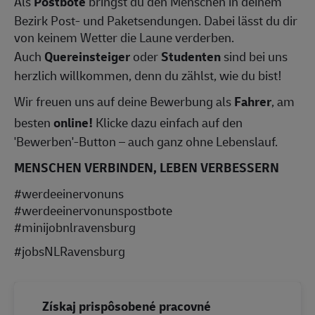
Als
Postbote
bringst du den Menschen in deinem
Bezirk Post- und Paketsendungen. Dabei lässt du dir
von keinem Wetter die Laune verderben.
Auch
Quereinsteiger
oder
Studenten
sind bei uns
herzlich willkommen, denn du zählst, wie du bist!
Wir freuen uns auf deine Bewerbung als
Fahrer
, am
besten
online!
Klicke dazu einfach auf den
'Bewerben'-Button – auch ganz ohne Lebenslauf.
MENSCHEN VERBINDEN, LEBEN VERBESSERN
#werdeeinervonuns
#werdeeinervonunspostbote
#minijobnlravensburg
#jobsNLRavensburg
Získaj prispôsobené pracovné