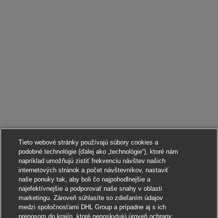
Tieto webové stránky používajú súbory cookies a
podobné technológie (ďalej ako „technológie“), ktoré nám
napríklad umožňujú zistiť frekvenciu návštev našich
internetových stránok a počet návštevníkov, nastaviť
naše ponuky tak, aby boli čo najpohodlnejšie a
najefektívnejšie a podporovať naše snahy v oblasti
marketingu. Zároveň súhlasíte so zdieľaním údajov
medzi spoločnosťami DHL Group a prípadne aj s ich
prenosom do krajín, ktoré neposkytujú úroveň ochrany