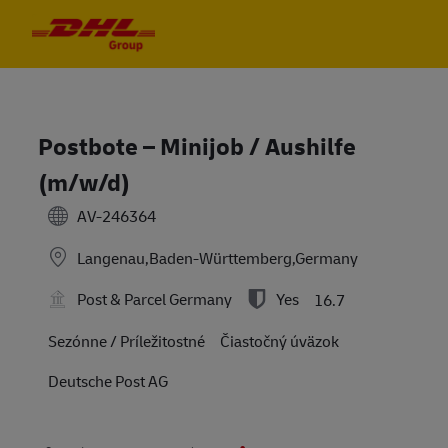
Skip to main content
Skip to main content
-
-
Postbote – Minijob / Aushilfe
(m/w/d)
AV-246364
Langenau,Baden-Württemberg,Germany
Post & Parcel Germany
Yes
16.7
Sezónne / Príležitostné
Čiastočný úväzok
Deutsche Post AG