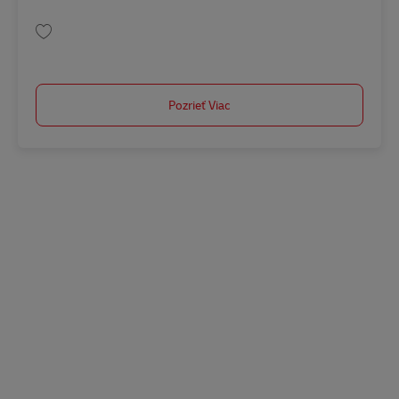
Uložiť Postbote – Minijob / Aushilfe (m/w/d) AV-237028
Pozrieť Viac