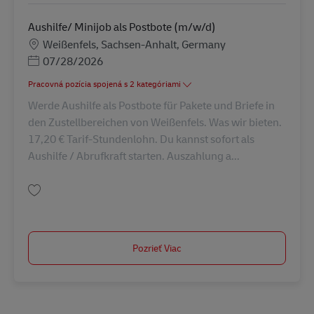
Aushilfe/ Minijob als Postbote (m/w/d)
Miesto
Weißenfels, Sachsen-Anhalt, Germany
Posted Date
07/28/2026
Pracovná pozícia spojená s 2 kategóriami
Werde Aushilfe als Postbote für Pakete und Briefe in
den Zustellbereichen von Weißenfels. Was wir bieten.
17,20 € Tarif-Stundenlohn. Du kannst sofort als
Aushilfe / Abrufkraft starten. Auszahlung a...
Uložiť Aushilfe/ Minijob als Postbote (m/w/d) AV-245720
Pozrieť Viac