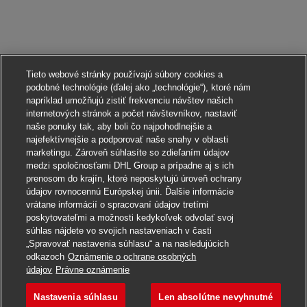
Tieto webové stránky používajú súbory cookies a
podobné technológie (ďalej ako „technológie“), ktoré nám
napríklad umožňujú zistiť frekvenciu návštev našich
internetových stránok a počet návštevníkov, nastaviť
naše ponuky tak, aby boli čo najpohodlnejšie a
najefektívnejšie a podporovať naše snahy v oblasti
marketingu. Zároveň súhlasíte so zdieľaním údajov
medzi spoločnosťami DHL Group a prípadne aj s ich
prenosom do krajín, ktoré neposkytujú úroveň ochrany
údajov rovnocennú Európskej únii. Ďalšie informácie
vrátane informácií o spracovaní údajov tretími
poskytovateľmi a možnosti kedykoľvek odvolať svoj
súhlas nájdete vo svojich nastaveniach v časti
„Spravovať nastavenia súhlasu“ a na nasledujúcich
odkazoch
Oznámenie o ochrane osobných
Uchádzať sa o toto pracovné miesto
údajov
Právne oznámenie
Nastavenia súhlasu
Len absolútne nevyhnutné
Aushilfe/ Minijob al