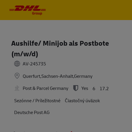
Skip to main content
Skip to main content
-
-
Aushilfe/ Minijob als Postbote
(m/w/d)
AV-245735
Querfurt,Sachsen-Anhalt,Germany
Post & Parcel Germany
Yes
6
17.2
Sezónne / Príležitostné
Čiastočný úväzok
Deutsche Post AG