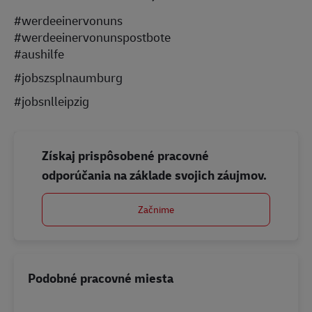
#werdeeinervonuns
#werdeeinervonunspostbote
#aushilfe
#jobszsplnaumburg
#jobsnlleipzig
Získaj prispôsobené pracovné
odporúčania na základe svojich záujmov.
Začnime
Podobné pracovné miesta