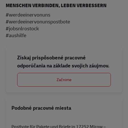
MENSCHEN VERBINDEN, LEBEN VERBESSERN
#werdeeinervonuns
#werdeeinervonunspostbote
#jobsnlrostock
#aushilfe
Získaj prispôsobené pracovné
odporúčania na základe svojich záujmov.
Začnime
Podobné pracovné miesta
Postbote für Pakete und Briefe in 17252 Mirow –