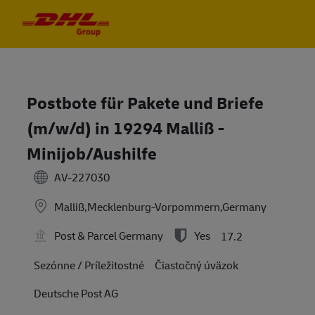
Skip to main content
Skip to main content
-
-
Postbote für Pakete und Briefe
(m/w/d) in 19294 Malliß -
Minijob/Aushilfe
AV-227030
Malliß,Mecklenburg-Vorpommern,Germany
Post & Parcel Germany
Yes
17.2
Sezónne / Príležitostné
Čiastočný úväzok
Deutsche Post AG