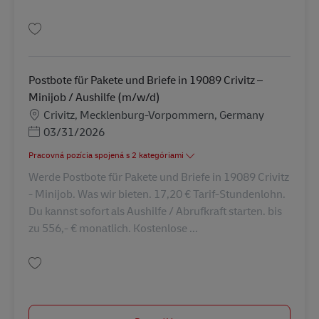
Uložiť Postbote für Pakete und Briefe in 19370 Parchim – Minijob / Aushil
Postbote für Pakete und Briefe in 19089 Crivitz –
Minijob / Aushilfe (m/w/d)
Miesto
Crivitz, Mecklenburg-Vorpommern, Germany
Posted Date
03/31/2026
Pracovná pozícia spojená s 2 kategóriami
Werde Postbote für Pakete und Briefe in 19089 Crivitz
- Minijob. Was wir bieten. 17,20 € Tarif-Stundenlohn.
Du kannst sofort als Aushilfe / Abrufkraft starten. bis
zu 556,- € monatlich. Kostenlose ...
Uložiť Postbote für Pakete und Briefe in 19089 Crivitz – Minijob / Aushilf