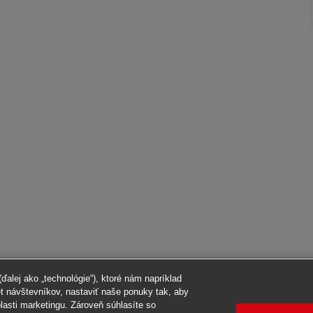
alej ako „technológie“), ktoré nám napríklad
et návštevníkov, nastaviť naše ponuky tak, aby
blasti marketingu. Zároveň súhlasíte so