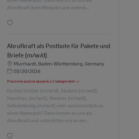
einen Nebenjob? Dann komm zu uns als
Abrufkraft (kein Minijob) und unterst...
Uložiť Abrufkraft als Postbote für Pakete und Briefe (m/w/d) AV-326935
Abrufkraft als Postbote für Pakete und
Briefe (m/w/d)
Miesto
Murrhardt, Baden-Württemberg, Germany
Posted Date
03/20/2026
Pracovná pozícia spojená s 2 kategóriami
Du bist Schüler (m/w/d), Student (m/w/d),
Hausfrau, (m/w/d), Rentner (m/w/d),
Selbstständig (m/w/d) oder suchst einfach so
einen Nebenjob? Dann komm zu uns als
Abrufkraft und unterstütze uns an ein...