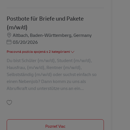
Uložiť Abrufkraft als Postbote für Pakete und Briefe (m/w/d) AV-326923
Postbote für Briefe und Pakete
(m/w/d)
Miesto
Altbach, Baden-Württemberg, Germany
Posted Date
03/20/2026
Pracovná pozícia spojená s 2 kategóriami
Du bist Schüler (m/w/d), Student (m/w/d),
Hausfrau, (m/w/d), Rentner (m/w/d),
Selbstständig (m/w/d) oder suchst einfach so
einen Nebenjob? Dann komm zu uns als
Abrufkraft und unterstütze uns an ein...
Uložiť Postbote für Briefe und Pakete (m/w/d) AV-326983
Pozrieť Viac