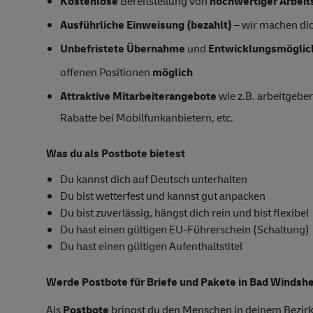
Kostenlose
Bereitstellung von
hochwertiger Arbeit
Ausführliche Einweisung (bezahlt)
– wir machen dich
Unbefristete Übernahme
und
Entwicklungsmöglic
offenen Positionen
möglich
Attraktive Mitarbeiterangebote
wie z.B. arbeitgeber
Rabatte bei Mobilfunkanbietern, etc.
Was du als Postbote bietest
Du kannst dich auf Deutsch unterhalten
Du bist wetterfest und kannst gut anpacken
Du bist zuverlässig, hängst dich rein und bist flexibel
Du hast einen gültigen EU-Führerschein (Schaltung)
Du hast einen gültigen Aufenthaltstitel
Werde Postbote für Briefe und Pakete in Bad Windsh
Als
Postbote
bringst du den Menschen in deinem Bezirk