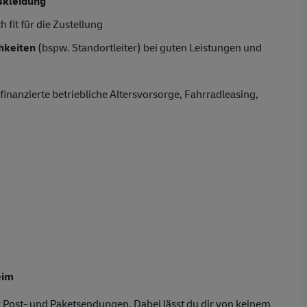
skleidung
 fit für die Zustellung
hkeiten
(bspw. Standortleiter) bei guten Leistungen und
finanzierte betriebliche Altersvorsorge, Fahrradleasing,
eim
 Post- und Paketsendungen. Dabei lässt du dir von keinem