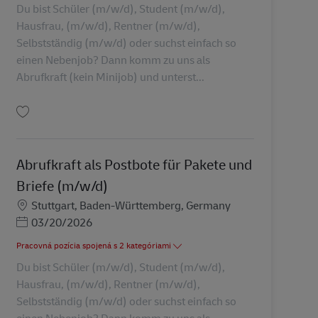
Du bist Schüler (m/w/d), Student (m/w/d),
Hausfrau, (m/w/d), Rentner (m/w/d),
Selbstständig (m/w/d) oder suchst einfach so
einen Nebenjob? Dann komm zu uns als
Abrufkraft (kein Minijob) und unterst...
Uložiť Abrufkraft als Postbote für Pakete und Briefe (m/w/d) AV-326937
Abrufkraft als Postbote für Pakete und
Briefe (m/w/d)
Miesto
Stuttgart, Baden-Württemberg, Germany
Posted Date
03/20/2026
Pracovná pozícia spojená s 2 kategóriami
Du bist Schüler (m/w/d), Student (m/w/d),
Hausfrau, (m/w/d), Rentner (m/w/d),
Selbstständig (m/w/d) oder suchst einfach so