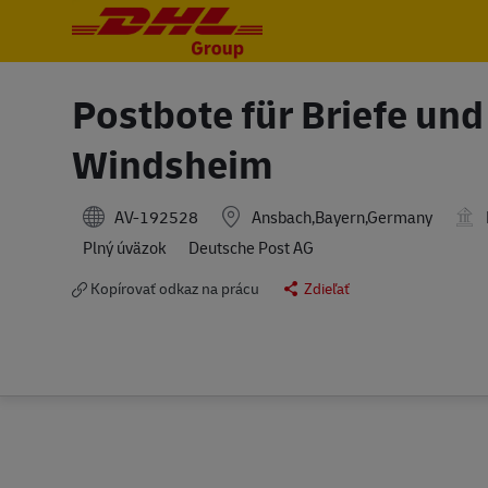
-
-
Postbote für Briefe un
Windsheim
AV-192528
Ansbach,Bayern,Germany
Plný úväzok
Deutsche Post AG
Kopírovať odkaz na prácu
Zdieľať