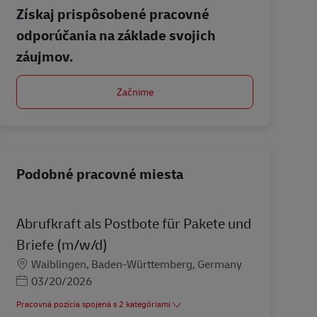
Získaj prispôsobené pracovné
odporúčania na základe svojich
záujmov.
Začnime
Podobné pracovné miesta
Abrufkraft als Postbote für Pakete und
Briefe (m/w/d)
Miesto
Waiblingen, Baden-Württemberg, Germany
Posted Date
03/20/2026
Pracovná pozícia spojená s 2 kategóriami