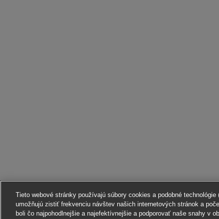
Tieto webové stránky používajú súbory cookies a podobné technológie (ď
umožňujú zistiť frekvenciu návštev našich internetových stránok a poč
boli čo najpohodlnejšie a najefektívnejšie a podporovať naše snahy v o