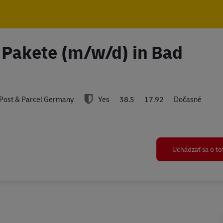
Skip to main content
Skip to main content
d Pakete (m/w/d) in Bad
Post & Parcel Germany
Yes
38.5
17.92
Dočasné
Uchádzať sa o t