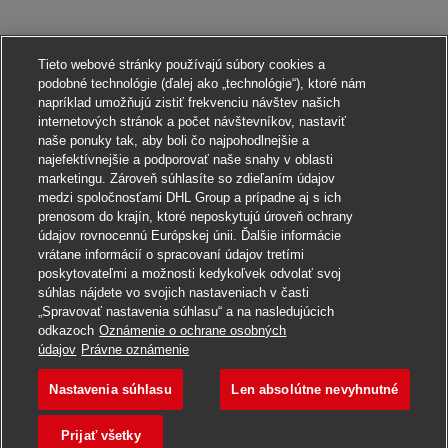
Tieto webové stránky používajú súbory cookies a
podobné technológie (ďalej ako „technológie“), ktoré nám
napríklad umožňujú zistiť frekvenciu návštev našich
internetových stránok a počet návštevníkov, nastaviť
naše ponuky tak, aby boli čo najpohodlnejšie a
najefektívnejšie a podporovať naše snahy v oblasti
marketingu. Zároveň súhlasíte so zdieľaním údajov
medzi spoločnosťami DHL Group a prípadne aj s ich
prenosom do krajín, ktoré neposkytujú úroveň ochrany
údajov rovnocennú Európskej únii. Ďalšie informácie
vrátane informácií o spracovaní údajov tretími
poskytovateľmi a možnosti kedykoľvek odvolať svoj
súhlas nájdete vo svojich nastaveniach v časti
„Spravovať nastavenia súhlasu“ a na nasledujúcich
odkazoch
Oznámenie o ochrane osobných
Uchádzať sa o toto pracovné miesto
údajov
Právne oznámenie
Nastavenia súhlasu
Len absolútne nevyhnutné
Postbote für Pakete 
Uložiť pracovné miesto
Prijať všetky