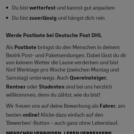
Du bist
wetterfest
und kannst gut anpacken
Du bist
zuverlässig
und hängst dich rein
Werde Postbote bei Deutsche Post DHL
Als
Postbote
bringst du den Menschen in deinem
Bezirk Post- und Paketsendungen. Dabei lässt du dir
von keinem Wetter die Laune verderben und bist
fünf Werktage pro Woche (zwischen Montag und
Samstag) unterwegs. Auch
Quereinsteiger
,
Rentner
oder
Studenten
sind bei uns herzlich
willkommen, denn du zählst, wie du bist!
Wir freuen uns auf deine Bewerbung als
Fahrer
, am
besten
online!
Klicke dazu einfach auf den
'Bewerben'-Button – auch ganz ohne Lebenslauf.
MENSCHEN VERBINDEN, LEBEN VERBESSERN