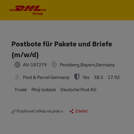
Skip to main content
Skip to main content
-
-
Postbote für Pakete und Briefe
(m/w/d)
AV-187279
Penzberg,Bayern,Germany
Post & Parcel Germany
Yes
38.5
17.92
Trvalé
Plný úväzok
Deutsche Post AG
Kopírovať odkaz na prácu
Zdieľať