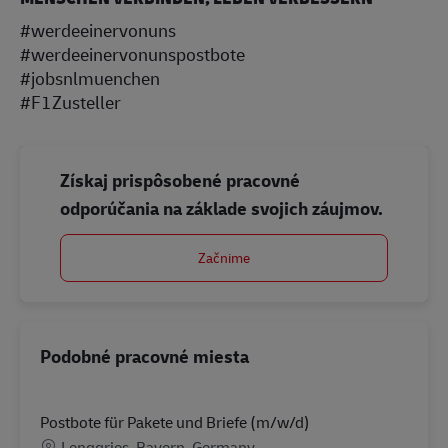
#werdeeinervonuns
#werdeeinervonunspostbote
#jobsnlmuenchen
#F1Zusteller
Získaj prispôsobené pracovné
odporúčania na základe svojich záujmov.
Začnime
Podobné pracovné miesta
Postbote für Pakete und Briefe (m/w/d)
Miesto
Lenggries, Bayern, Germany