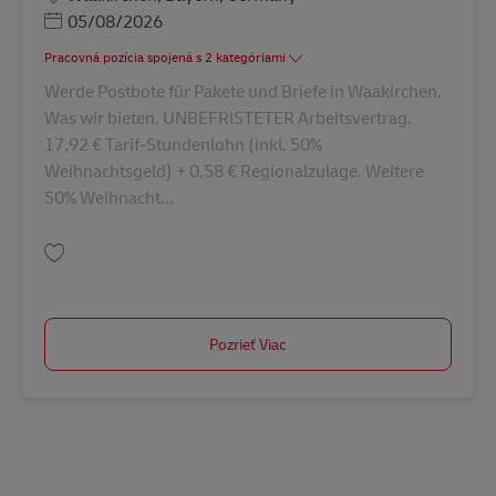
Posted Date
05/08/2026
Pracovná pozícia spojená s 2 kategóriami
Werde Postbote für Pakete und Briefe in Waakirchen.
Was wir bieten. UNBEFRISTETER Arbeitsvertrag.
17,92 € Tarif-Stundenlohn (inkl. 50%
Weihnachtsgeld) + 0,58 € Regionalzulage. Weitere
50% Weihnacht...
Uložiť Postbote für Pakete und Briefe (m/w/d) AV-131159
Pozrieť Viac