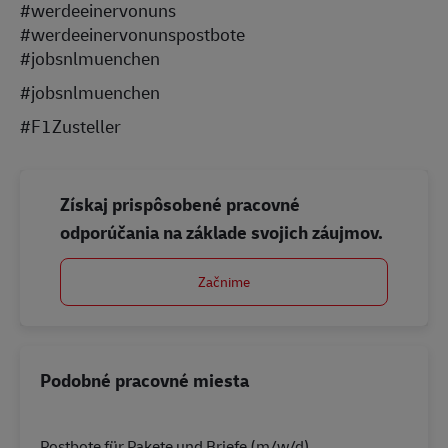
#werdeeinervonuns
#werdeeinervonunspostbote
#jobsnlmuenchen
#jobsnlmuenchen
#F1Zusteller
Získaj prispôsobené pracovné
odporúčania na základe svojich záujmov.
Začnime
Podobné pracovné miesta
Postbote für Pakete und Briefe (m/w/d)