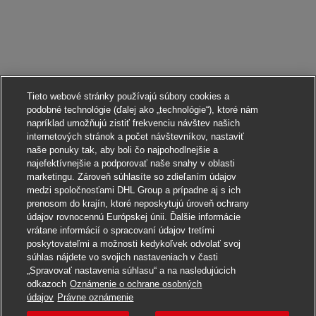
Tieto webové stránky používajú súbory cookies a
podobné technológie (ďalej ako „technológie“), ktoré nám
napríklad umožňujú zistiť frekvenciu návštev našich
internetových stránok a počet návštevníkov, nastaviť
naše ponuky tak, aby boli čo najpohodlnejšie a
najefektívnejšie a podporovať naše snahy v oblasti
marketingu. Zároveň súhlasíte so zdieľaním údajov
medzi spoločnosťami DHL Group a prípadne aj s ich
prenosom do krajín, ktoré neposkytujú úroveň ochrany
údajov rovnocennú Európskej únii. Ďalšie informácie
vrátane informácií o spracovaní údajov tretími
poskytovateľmi a možnosti kedykoľvek odvolať svoj
súhlas nájdete vo svojich nastaveniach v časti
„Spravovať nastavenia súhlasu“ a na nasledujúcich
odkazoch
Oznámenie o ochrane osobných
Uchádzať sa o toto pracovné miesto
údajov
Právne oznámenie