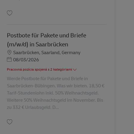
Uložiť Ausbildung Berufskraftfahrer/-in (m/w/d) in 2027 AV-347805
Postbote für Pakete und Briefe
(m/w/d) in Saarbrücken
Miesto
Saarbrücken, Saarland, Germany
Posted Date
08/03/2026
Pracovná pozícia spojená s 2 kategóriami
Werde Postbote für Pakete und Briefe in
Saarbrücken-Bübingen. Was wir bieten. 18,50 €
Tarif-Stundenlohn inkl. 50% Weihnachtsgeld.
Weitere 50% Weihnachtsgeld im November. Bis
zu 332 € Urlaubsgeld. D...
Uložiť Postbote für Pakete und Briefe (m/w/d) in Saarbrücken AV-138243