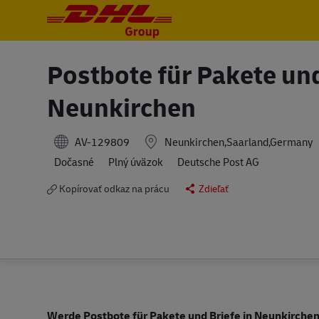
-
-
Postbote für Pakete und
Neunkirchen
AV-129809
Neunkirchen,Saarland,Germany
Dočasné
Plný úväzok
Deutsche Post AG
Kopírovať odkaz na prácu
Zdieľať
Werde Postbote für Pakete und Briefe in Neunkirche