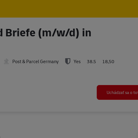
Skip to main content
Skip to main content
 Briefe (m/w/d) in
Post & Parcel Germany
Yes
38.5
18,50
Uchádzať sa o t
n