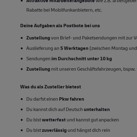
Attraktive Mitarbeiterangebote
wie z.B. arbeitgeber
Rabatte bei Mobilfunkanbietern, etc.
Deine Aufgaben als Postbote bei uns
Zustellung
von Brief- und Paketsendungen mit zur Ve
Auslieferung an
5 Werktagen
(zwischen Montag und
Sendungen
im Durchschnitt unter 10 kg
Zustellung
mit unseren Geschäftsfahrzeugen, bspw. 
Was du als Zusteller bietest
Du darfst einen
Pkw fahren
Du kannst dich auf Deutsch
unterhalten
Du bist
wetterfest
und kannst gut anpacken
Du bist
zuverlässig
und hängst dich rein