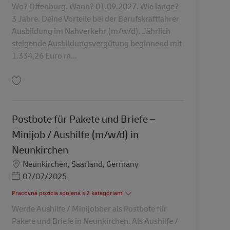
Wo? Offenburg. Wann? 01.09.2027. Wie lange?
3 Jahre. Deine Vorteile bei der Berufskraftfahrer
Ausbildung im Nahverkehr (m/w/d). Jährlich
steigende Ausbildungsvergütung beginnend mit
1.334,26 Euro m...
Uložiť Ausbildung Berufskraftfahrer/-in (m/w/d) in 2027 AV-347810
Postbote für Pakete und Briefe –
Minijob / Aushilfe (m/w/d) in
Neunkirchen
Miesto
Neunkirchen, Saarland, Germany
Posted Date
07/07/2025
Pracovná pozícia spojená s 2 kategóriami
Werde Aushilfe / Minijobber als Postbote für
Pakete und Briefe in Neunkirchen. Als Aushilfe /