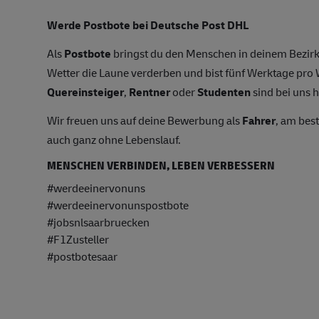
Werde Postbote bei Deutsche Post DHL
Als
Postbote
bringst du den Menschen in deinem Bezirk
Wetter die Laune verderben und bist fünf Werktage pr
Quereinsteiger
,
Rentner
oder
Studenten
sind bei uns h
Wir freuen uns auf deine Bewerbung als
Fahrer
, am bes
auch ganz ohne Lebenslauf.
MENSCHEN VERBINDEN, LEBEN VERBESSERN
#werdeeinervonuns
#werdeeinervonunspostbote
#jobsnlsaarbruecken
#F1Zusteller
#postbotesaar