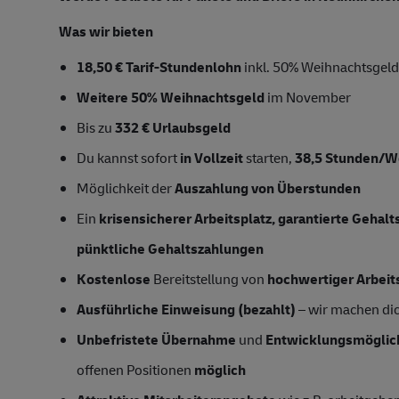
Was wir bieten
18,50 € Tarif-Stundenlohn
inkl. 50% Weihnachtsgeld
Weitere 50% Weihnachtsgeld
im November
Bis zu
332 € Urlaubsgeld
Du kannst sofort
in Vollzeit
starten,
38,5 Stunden/
Möglichkeit der
Auszahlung von Überstunden
Ein
krisensicherer Arbeitsplatz, garantierte Gehal
pünktliche Gehaltszahlungen
Kostenlose
Bereitstellung von
hochwertiger Arbeit
Ausführliche Einweisung (bezahlt)
– wir machen dich
Unbefristete Übernahme
und
Entwicklungsmöglic
offenen Positionen
möglich