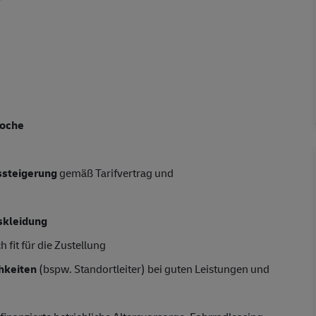
Woche
tssteigerung
gemäß Tarifvertrag und
skleidung
 fit für die Zustellung
hkeiten
(bspw. Standortleiter) bei guten Leistungen und