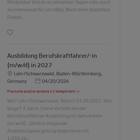
Minijobber bist du an einzelnen Tagen oder auch
stundenweise für uns tätig. Nach einer bezahlten
Einarb...
Uložiť Postbote für Pakete und Briefe – Minijob / Aushilfe (m/w/d) in Neunki
Ausbildung Berufskraftfahrer/-in
(m/w/d) in 2027
Miesto
Lahr/Schwarzwald, Baden-Württemberg,
Posted Date
Germany
04/20/2026
Pracovná pozícia spojená s 2 kategóriami
Wo? Lahr/Schwarzwald. Wann? 01.09.2027. Wie
lange? 3 Jahre. Deine Vorteile bei der
Berufskraftfahrer Ausbildung im Nahverkehr
(m/w/d). Jährlich steigende
Ausbildungsvergütung beginnend mit
1.334,26...