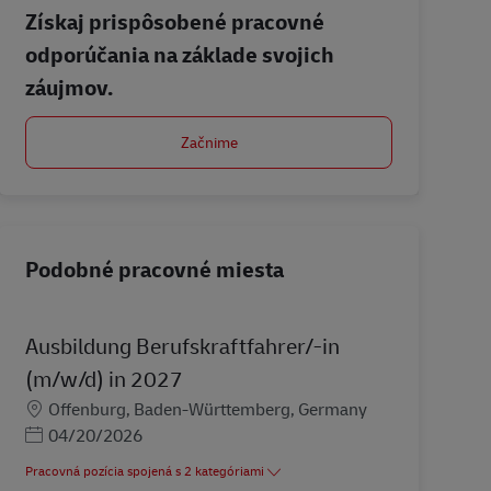
Získaj prispôsobené pracovné
odporúčania na základe svojich
záujmov.
Začnime
Podobné pracovné miesta
Ausbildung Berufskraftfahrer/-in
(m/w/d) in 2027
Miesto
Offenburg, Baden-Württemberg, Germany
Posted Date
04/20/2026
Pracovná pozícia spojená s 2 kategóriami