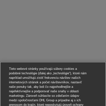
Tieto webové stránky používajú súbory cookies a
podobné technológie (ďalej ako „technológie“), ktoré nám
napríklad umožňujú zistiť frekvenciu návštev našich
internetových stránok a počet návštevníkov, nastaviť
naše ponuky tak, aby boli čo najpohodlnejšie a
najefektívnejšie a podporovať naše snahy v oblasti
marketingu. Zároveň súhlasíte so zdieľaním údajov
medzi spoločnosťami DHL Group a prípadne aj s ich
prenosom do krajín, ktoré neposkytujú úroveň ochrany