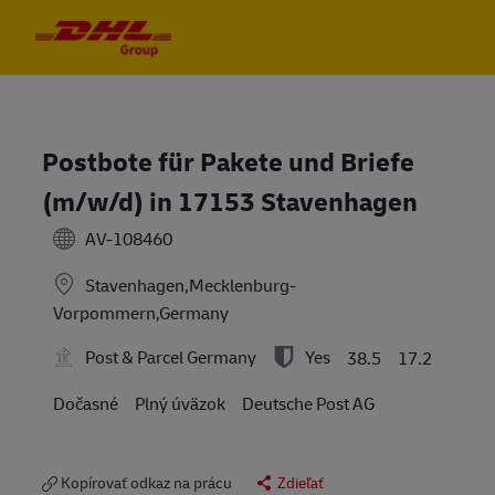
Skip to main content
Skip to main content
-
-
Postbote für Pakete und Briefe
(m/w/d) in 17153 Stavenhagen
AV-108460
Stavenhagen,Mecklenburg-
Vorpommern,Germany
Post & Parcel Germany
Yes
38.5
17.2
Dočasné
Plný úväzok
Deutsche Post AG
Kopírovať odkaz na prácu
Zdieľať