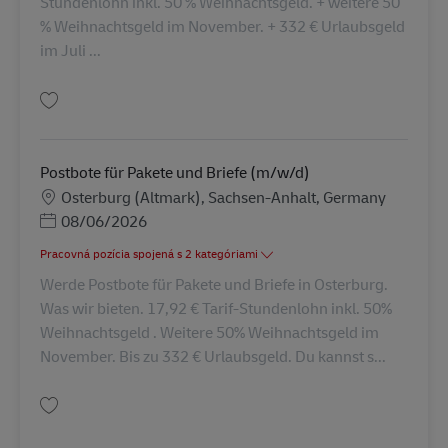
Stundenlohn inkl. 50 % Weihnachtsgeld. + weitere 50
% Weihnachtsgeld im November. + 332 € Urlaubsgeld
im Juli ...
Uložiť Postbote für Pakete und Briefe in Wittstock/Dosse (m/w/d) AV-5619
Postbote für Pakete und Briefe (m/w/d)
Miesto
Osterburg (Altmark), Sachsen-Anhalt, Germany
Posted Date
08/06/2026
Pracovná pozícia spojená s 2 kategóriami
Werde Postbote für Pakete und Briefe in Osterburg.
Was wir bieten. 17,92 € Tarif-Stundenlohn inkl. 50%
Weihnachtsgeld . Weitere 50% Weihnachtsgeld im
November. Bis zu 332 € Urlaubsgeld. Du kannst s...
Uložiť Postbote für Pakete und Briefe (m/w/d) AV-351483