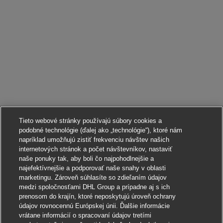
Tieto webové stránky používajú súbory cookies a
podobné technológie (ďalej ako „technológie“), ktoré nám
napríklad umožňujú zistiť frekvenciu návštev našich
internetových stránok a počet návštevníkov, nastaviť
naše ponuky tak, aby boli čo najpohodlnejšie a
najefektívnejšie a podporovať naše snahy v oblasti
marketingu. Zároveň súhlasíte so zdieľaním údajov
medzi spoločnosťami DHL Group a prípadne aj s ich
prenosom do krajín, ktoré neposkytujú úroveň ochrany
údajov rovnocennú Európskej únii. Ďalšie informácie
vrátane informácií o spracovaní údajov tretími