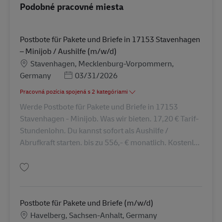
Podobné pracovné miesta
Postbote für Pakete und Briefe in 17153 Stavenhagen
– Minijob / Aushilfe (m/w/d)
Miesto
Stavenhagen, Mecklenburg-Vorpommern,
Posted Date
Germany
03/31/2026
Pracovná pozícia spojená s 2 kategóriami
Werde Postbote für Pakete und Briefe in 17153
Stavenhagen - Minijob. Was wir bieten. 17,20 € Tarif-
Stundenlohn. Du kannst sofort als Aushilfe /
Abrufkraft starten. bis zu 556,- € monatlich. Kostenl...
Uložiť Postbote für Pakete und Briefe in 17153 Stavenhagen – Minijob / A
Postbote für Pakete und Briefe (m/w/d)
Miesto
Havelberg, Sachsen-Anhalt, Germany