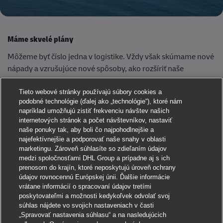
Máme skvelé plány
Môžeme byť číslo jedna v logistike. Vždy však skúmame nové
nápady a vzrušujúce nové spôsoby, ako rozšíriť naše
podnikanie rôznymi smermi.
Tieto webové stránky používajú súbory cookies a
podobné technológie (ďalej ako „technológie“), ktoré nám
napríklad umožňujú zistiť frekvenciu návštev našich
internetových stránok a počet návštevníkov, nastaviť
naše ponuky tak, aby boli čo najpohodlnejšie a
najefektívnejšie a podporovať naše snahy v oblasti
marketingu. Zároveň súhlasíte so zdieľaním údajov
medzi spoločnosťami DHL Group a prípadne aj s ich
prenosom do krajín, ktoré neposkytujú úroveň ochrany
údajov rovnocennú Európskej únii. Ďalšie informácie
vrátane informácií o spracovaní údajov tretími
poskytovateľmi a možnosti kedykoľvek odvolať svoj
súhlas nájdete vo svojich nastaveniach v časti
„Spravovať nastavenia súhlasu“ a na nasledujúcich