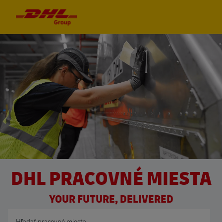
Skip to main content
Skip to main content
-
-
DHL PRACOVNÉ MIESTA
YOUR FUTURE, DELIVERED
Hľadať názov pracovného miesta