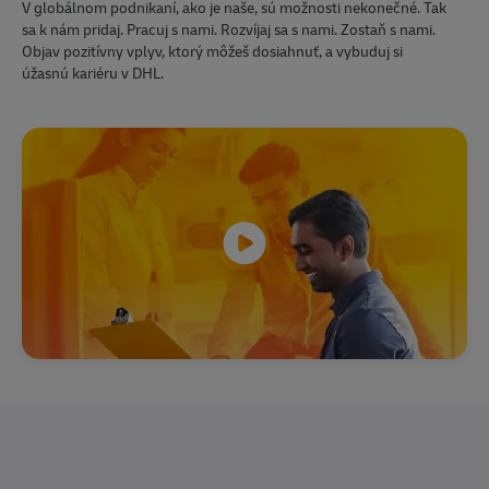
V globálnom podnikaní, ako je naše, sú možnosti nekonečné. Tak
sa k nám pridaj. Pracuj s nami. Rozvíjaj sa s nami. Zostaň s nami.
Objav pozitívny vplyv, ktorý môžeš dosiahnuť, a vybuduj si
úžasnú kariéru v DHL.​​​​​