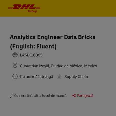
Skip to main content
Skip to main content
-
-
Analytics Engineer Data Bricks
(English: Fluent)
LAMX18865
Cuautitlán Izcalli, Ciudad de México, Mexico
Cu normă întreagă
Supply Chain
Copiere link către locul de muncă
Partajează