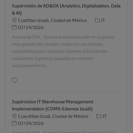
Supervisión de AD&DA (Analytics, Digitalization, Data
& AI)
Locație
Categorie
Cuatitlan Izcalli, Ciudad de México
IT
Posted Date
07/19/2026
Acerca de DHL. Somos la empresa líder en logística
más grande del mundo, creamos una ventaja
competitiva para nuestros clientes al brindarles
soluciones logísticas basadas en nuestro
almacenamiento...
Salvare Supervisión de AD&DA (Analytics, Digitalization, Data & AI) MX1916
Supervision IT Warehouse Management
Implementation (CDMX-Edomex Izcalli)
Locație
Categorie
Cuautitlan Izcali, Ciudad de México
IT
Posted Date
07/29/2026
Acerca de DHL. Somos la empresa líder en logística