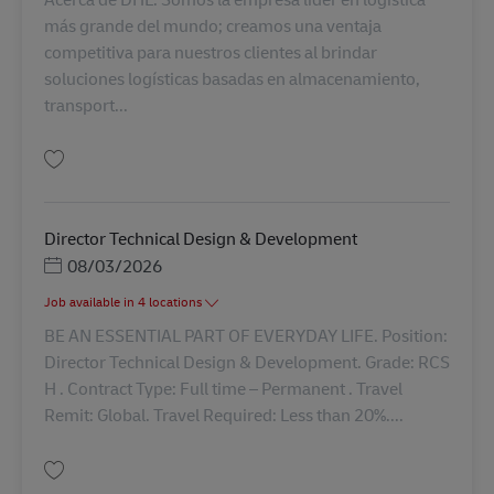
más grande del mundo; creamos una ventaja
competitiva para nuestros clientes al brindar
soluciones logísticas basadas en almacenamiento,
transport...
Salvare Supervision IT Warehouse Management Implementation (CDMX-Edo
Director Technical Design & Development
Posted Date
08/03/2026
Job available in 4 locations
BE AN ESSENTIAL PART OF EVERYDAY LIFE. Position:
Director Technical Design & Development. Grade: RCS
H . Contract Type: Full time – Permanent . Travel
Remit: Global. Travel Required: Less than 20%....
Salvare Director Technical Design & Development AV-367264