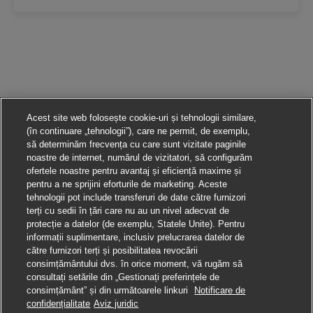
Acest site web folosește cookie-uri și tehnologii similare,
(în continuare „tehnologii”), care ne permit, de exemplu,
să determinăm frecvența cu care sunt vizitate paginile
noastre de internet, numărul de vizitatori, să configurăm
ofertele noastre pentru avantaj și eficiență maxime și
pentru a ne sprijini eforturile de marketing. Aceste
tehnologii pot include transferuri de date către furnizori
terți cu sedii în țări care nu au un nivel adecvat de
protecție a datelor (de exemplu, Statele Unite). Pentru
informații suplimentare, inclusiv prelucrarea datelor de
către furnizori terți și posibilitatea revocării
consimțământului dvs. în orice moment, vă rugăm să
consultați setările din „Gestionați preferințele de
consimțământ” și din următoarele linkuri
Notificare de
Aplică pentru această poziție
confidențialitate
Aviz juridic