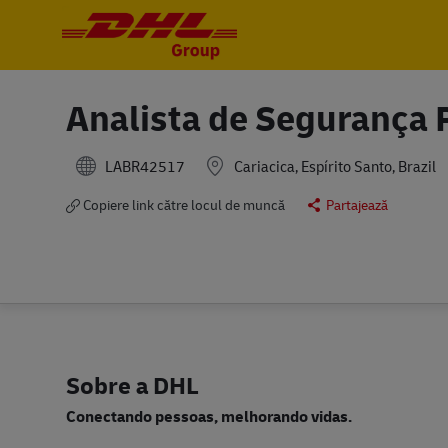
-
-
Analista de Segurança 
LABR42517
Cariacica, Espírito Santo, Brazil
Copiere link către locul de muncă
Partajează
Sobre a DHL
Conectando pessoas, melhorando vidas.