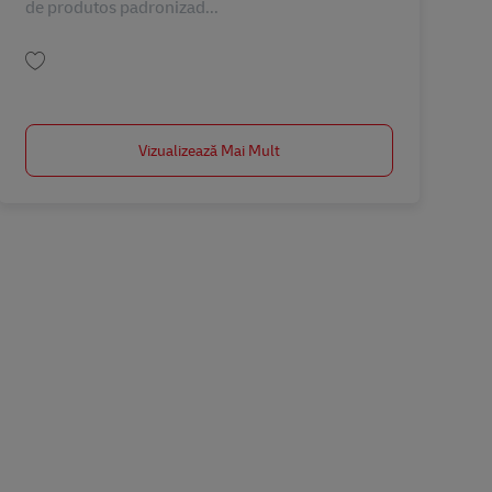
de produtos padronizad...
Salvare SUPERVISOR DE OPERAÇÕES BR41976
Vizualizează Mai Mult