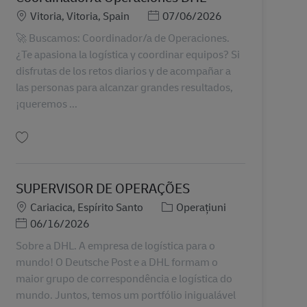
Locație
Posted Date
Vitoria, Vitoria, Spain
07/06/2026
🚀 Buscamos: Coordinador/a de Operaciones.
¿Te apasiona la logística y coordinar equipos? Si
disfrutas de los retos diarios y de acompañar a
las personas para alcanzar grandes resultados,
¡queremos ...
Salvare Coordinador/a Operaciones DHL AV-362345
SUPERVISOR DE OPERAÇÕES
Locație
Categorie
Cariacica, Espírito Santo
Operațiuni
Posted Date
06/16/2026
Sobre a DHL. A empresa de logística para o
mundo! O Deutsche Post e a DHL formam o
maior grupo de correspondência e logística do
mundo. Juntos, temos um portfólio inigualável