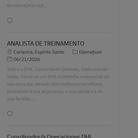
terceirosDescriçã...
Salvare ASSISTENTE DE SEGURANÇA PATRIMONIAL BR42518
ANALISTA DE TREINAMENTO
Locație
Categorie
Cariacica, Espírito Santo
Operațiuni
Posted Date
06/21/2026
Sobre a DHL. Conectando pessoas, melhorando
vidas. Torne-se um DHL e obtenha o essencial do
seu dia a dia, através dos melhores benefícios,
buscamos a sua segurança, a sua saúde e a de
sua família....
Salvare ANALISTA DE TREINAMENTO BR42167
Coordinador/a Operaciones DHL