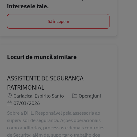
interesele tale.
Să începem
Locuri de muncă similare
ASSISTENTE DE SEGURANÇA
PATRIMONIAL
Locație
Categorie
Cariacica, Espírito Santo
Operațiuni
Posted Date
07/01/2026
Sobre a DHL. Responsável pela assessoria ao
supervisor de segurança. Ações operacionais
como auditorias, processos e demais controles
de Security; além de, suportar o trabalho dos