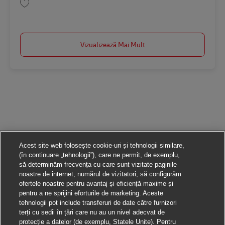
Salvare Analista de transportes BR42790
Vizualizează Mai Mult
Acest site web folosește cookie-uri și tehnologii similare,
(în continuare „tehnologii”), care ne permit, de exemplu,
să determinăm frecvența cu care sunt vizitate paginile
noastre de internet, numărul de vizitatori, să configurăm
ofertele noastre pentru avantaj și eficiență maxime și
pentru a ne sprijini eforturile de marketing. Aceste
tehnologii pot include transferuri de date către furnizori
terți cu sedii în țări care nu au un nivel adecvat de
protecție a datelor (de exemplu, Statele Unite). Pentru