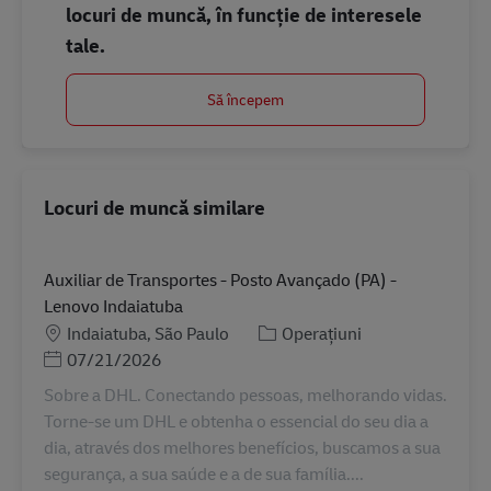
locuri de muncă, în funcție de interesele
tale.
Să începem
Locuri de muncă similare
Auxiliar de Transportes - Posto Avançado (PA) -
Lenovo Indaiatuba
Locație
Categorie
Indaiatuba, São Paulo
Operațiuni
Posted Date
07/21/2026
Sobre a DHL. Conectando pessoas, melhorando vidas.
Torne-se um DHL e obtenha o essencial do seu dia a
dia, através dos melhores benefícios, buscamos a sua
segurança, a sua saúde e a de sua família....