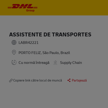
Skip to main content
Skip to main content
-
-
ASSISTENTE DE TRANSPORTES
LABR42221
PORTO FELIZ, São Paulo, Brazil
Cu normă întreagă
Supply Chain
Copiere link către locul de muncă
Partajează