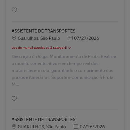
Salvare Auxiliar de Transportes - Posto Avançado (PA) - Lenovo Indaiatub
ASSISTENTE DE TRANSPORTES
Locație
Posted Date
Guarulhos, São Paulo
07/27/2026
Loc de muncă asociat cu 2 categorii
Descrição da Vaga. Monitoramento de Frota: Realizar
o monitoramento ativo e em tempo real dos
motoristas em rota, garantindo o cumprimento dos
prazos e itinerários. Suporte e Comunicação à Frota:
M...
Salvare ASSISTENTE DE TRANSPORTES BR43229
ASSISTENTE DE TRANSPORTES
Locație
Posted Date
GUARULHOS, São Paulo
07/26/2026