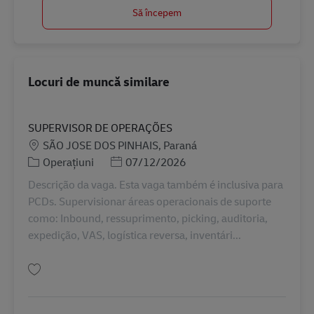
Să începem
Locuri de muncă similare
SUPERVISOR DE OPERAÇÕES
Locație
SÃO JOSE DOS PINHAIS, Paraná
Categorie
Posted Date
Operațiuni
07/12/2026
Descrição da vaga. Esta vaga também é inclusiva para
PCDs. Supervisionar áreas operacionais de suporte
como: Inbound, ressuprimento, picking, auditoria,
expedição, VAS, logística reversa, inventári...
Salvare SUPERVISOR DE OPERAÇÕES BR42602