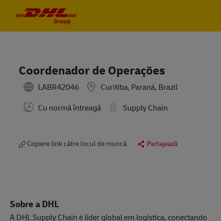
Skip to main content
Skip to main content
-
-
Coordenador de Operações
LABR42046
Curitiba, Paraná, Brazil
Cu normă întreagă
Supply Chain
Copiere link către locul de muncă
Partajează
Sobre a DHL
A DHL Supply Chain é líder global em logística, conectando