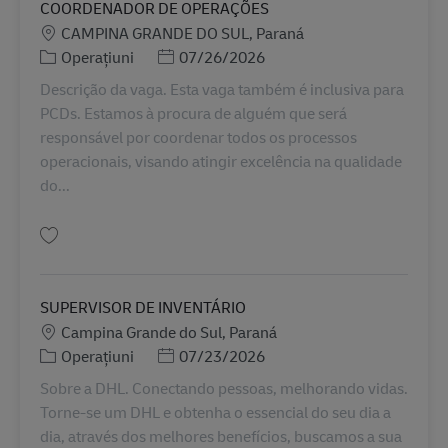
COORDENADOR DE OPERAÇÕES
Locație
CAMPINA GRANDE DO SUL, Paraná
Categorie
Posted Date
Operațiuni
07/26/2026
Descrição da vaga. Esta vaga também é inclusiva para
PCDs. Estamos à procura de alguém que será
responsável por coordenar todos os processos
operacionais, visando atingir excelência na qualidade
do...
Salvare COORDENADOR DE OPERAÇÕES BR42782
SUPERVISOR DE INVENTÁRIO
Locație
Campina Grande do Sul, Paraná
Categorie
Posted Date
Operațiuni
07/23/2026
Sobre a DHL. Conectando pessoas, melhorando vidas.
Torne-se um DHL e obtenha o essencial do seu dia a
dia, através dos melhores benefícios, buscamos a sua