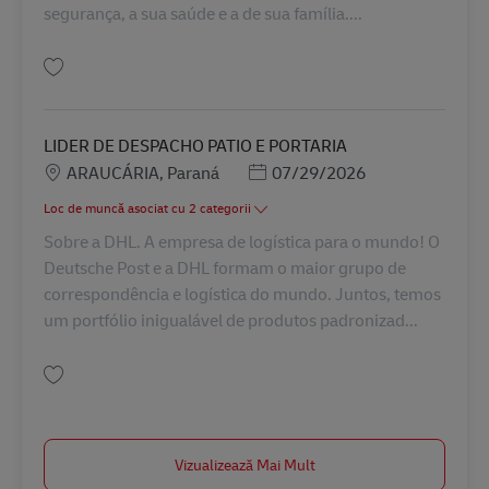
segurança, a sua saúde e a de sua família....
Salvare SUPERVISOR DE INVENTÁRIO BR43085
LIDER DE DESPACHO PATIO E PORTARIA
Locație
Posted Date
ARAUCÁRIA, Paraná
07/29/2026
Loc de muncă asociat cu 2 categorii
Sobre a DHL. A empresa de logística para o mundo! O
Deutsche Post e a DHL formam o maior grupo de
correspondência e logística do mundo. Juntos, temos
um portfólio inigualável de produtos padronizad...
Salvare LIDER DE DESPACHO PATIO E PORTARIA BR43238
Vizualizează Mai Mult