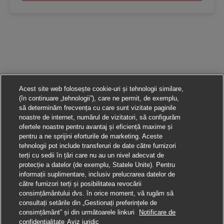
Acest site web folosește cookie-uri și tehnologii similare,
(în continuare „tehnologii”), care ne permit, de exemplu,
să determinăm frecvența cu care sunt vizitate paginile
noastre de internet, numărul de vizitatori, să configurăm
ofertele noastre pentru avantaj și eficiență maxime și
pentru a ne sprijini eforturile de marketing. Aceste
tehnologii pot include transferuri de date către furnizori
terți cu sedii în țări care nu au un nivel adecvat de
protecție a datelor (de exemplu, Statele Unite). Pentru
informații suplimentare, inclusiv prelucrarea datelor de
către furnizori terți și posibilitatea revocării
consimțământului dvs. în orice moment, vă rugăm să
consultați setările din „Gestionați preferințele de
consimțământ” și din următoarele linkuri
Notificare de
Aplică pentru această poziție
confidențialitate
Aviz juridic