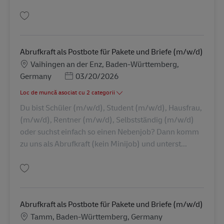
Salvare Abrufkraft als Postbote für Pakete und Briefe (m/w/d) AV-326916
Abrufkraft als Postbote für Pakete und Briefe (m/w/d)
Locație
Vaihingen an der Enz, Baden-Württemberg,
Posted Date
Germany
03/20/2026
Loc de muncă asociat cu 2 categorii
Du bist Schüler (m/w/d), Student (m/w/d), Hausfrau,
(m/w/d), Rentner (m/w/d), Selbstständig (m/w/d)
oder suchst einfach so einen Nebenjob? Dann komm
zu uns als Abrufkraft (kein Minijob) und unterst...
Salvare Abrufkraft als Postbote für Pakete und Briefe (m/w/d) AV-326920
Abrufkraft als Postbote für Pakete und Briefe (m/w/d)
Locație
Tamm, Baden-Württemberg, Germany