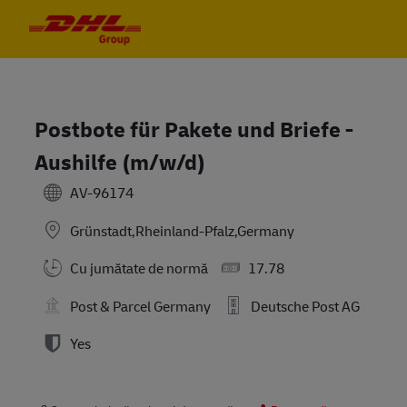
Skip to main content
Skip to main content
-
-
Postbote für Pakete und Briefe -
Aushilfe (m/w/d)
AV-96174
Grünstadt,Rheinland-Pfalz,Germany
Cu jumătate de normă
17.78
Post & Parcel Germany
Deutsche Post AG
Yes