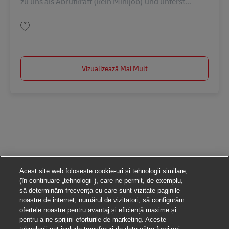
zu uns als Abrufkraft (kein Minijob) und unterst...
Salvare Abrufkraft als Postbote für Pakete und Briefe (m/w/d) AV-326909
Vizualizează Mai Mult
Acest site web folosește cookie-uri și tehnologii similare,
(în continuare „tehnologii”), care ne permit, de exemplu,
să determinăm frecvența cu care sunt vizitate paginile
noastre de internet, numărul de vizitatori, să configurăm
ofertele noastre pentru avantaj și eficiență maxime și
pentru a ne sprijini eforturile de marketing. Aceste