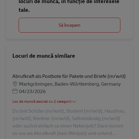
locuri de muncă, în funcție de interesele
tale.
Să începem
Locuri de muncă similare
Abrufkraft als Postbote für Pakete und Briefe (m/w/d)
Locație
Markgröningen, Baden-Württemberg, Germany
Posted Date
04/23/2026
Loc de muncă asociat cu 2 categorii
Du bist Schüler (m/w/d), Student (m/w/d), Hausfrau,
(m/w/d), Rentner (m/w/d), Selbstständig (m/w/d)
oder suchst einfach so einen Nebenjob? Dann komm
zu uns als Abrufkraft (kein Minijob) und unterst...