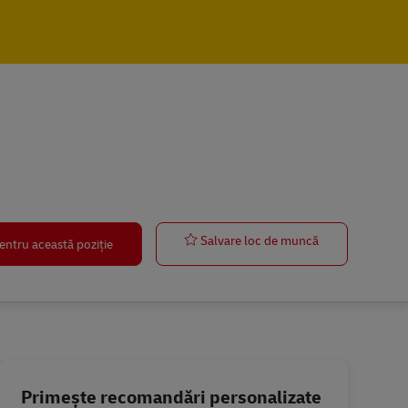
Postbote für 
Salvare loc de muncă
entru această poziție
Primește recomandări personalizate