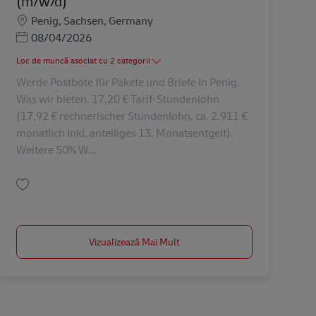
(m/w/d)
Locație
Penig, Sachsen, Germany
Posted Date
08/04/2026
Loc de muncă asociat cu 2 categorii
Werde Postbote für Pakete und Briefe in Penig.
Was wir bieten. 17,20 € Tarif-Stundenlohn
(17,92 € rechnerischer Stundenlohn, ca. 2.911 €
monatlich inkl. anteiliges 13. Monatsentgelt).
Weitere 50% W...
Salvare Postbote für Pakete und Briefe (m/w/d) AV-367943
Vizualizează Mai Mult