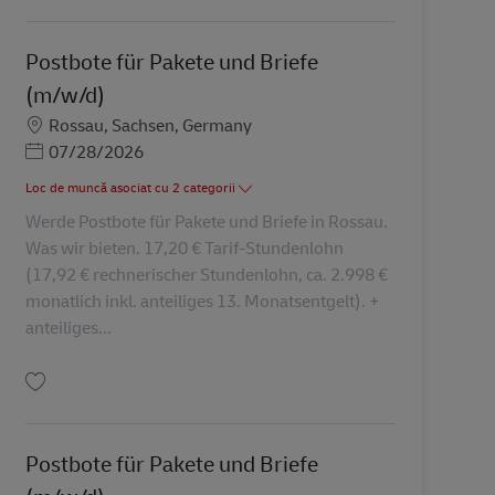
Postbote für Pakete und Briefe
(m/w/d)
Locație
Rossau, Sachsen, Germany
Posted Date
07/28/2026
Loc de muncă asociat cu 2 categorii
Werde Postbote für Pakete und Briefe in Rossau.
Was wir bieten. 17,20 € Tarif-Stundenlohn
(17,92 € rechnerischer Stundenlohn, ca. 2.998 €
monatlich inkl. anteiliges 13. Monatsentgelt). +
anteiliges...
Salvare Postbote für Pakete und Briefe (m/w/d) AV-336729
Postbote für Pakete und Briefe