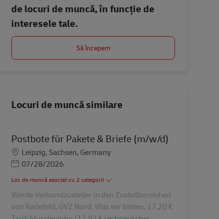
de locuri de muncă, în funcție de
interesele tale.
Să începem
Locuri de muncă similare
Postbote für Pakete & Briefe (m/w/d)
Locație
Leipzig, Sachsen, Germany
Posted Date
07/28/2026
Loc de muncă asociat cu 2 categorii
Werde Verbundzusteller in den Zustellbereichen
von Radefeld, GVZ Nord. Was wir bieten. 17,20 €
Tarif-Stundenlohn (17,92 € rechnerischer