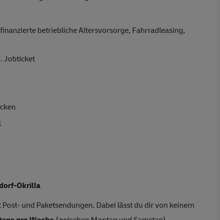
finanzierte betriebliche Altersvorsorge, Fahrradleasing,
. Jobticket
acken
l
dorf-Okrilla
 Post- und Paketsendungen. Dabei lässt du dir von keinem
ktage pro Woche
(zwischen Montag und Samstag)