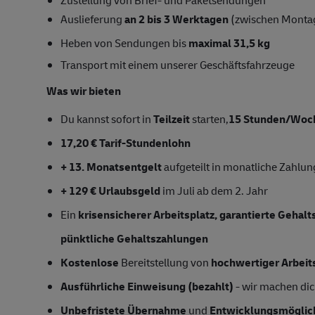
Auslieferung
an 2 bis 3 Werktagen
(zwischen Monta
Heben von Sendungen bis
maximal 31,5 kg
Transport mit einem unserer Geschäftsfahrzeuge
Was wir bieten
Du kannst sofort in
Teilzeit
starten,
15 Stunden/Woc
17,20 € Tarif-Stundenlohn
+ 13. Monatsentgelt
aufgeteilt in monatliche Zahlu
+ 129 € Urlaubsgeld
im Juli ab dem 2. Jahr
Ein
krisensicherer Arbeitsplatz, garantierte Gehal
pünktliche Gehaltszahlungen
Kostenlose
Bereitstellung von
hochwertiger Arbeit
Ausführliche Einweisung (bezahlt)
- wir machen dich
Unbefristete Übernahme
und
Entwicklungsmöglic