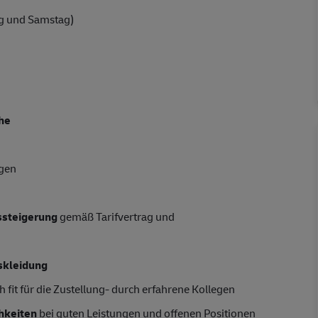
g und Samstag)
he
ngen
tssteigerung
gemäß Tarifvertrag und
skleidung
 fit für die Zustellung- durch erfahrene Kollegen
hkeiten
bei guten Leistungen und offenen Positionen