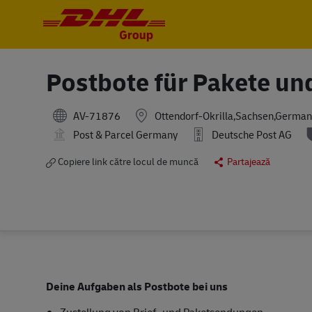
-
-
Postbote für Pakete un
AV-71876
Ottendorf-Okrilla,Sachsen,German
Post & Parcel Germany
Deutsche Post AG
Copiere link către locul de muncă
Partajează
Deine Aufgaben als Postbote bei uns
Zustellung von Brief- und Paketsendungen