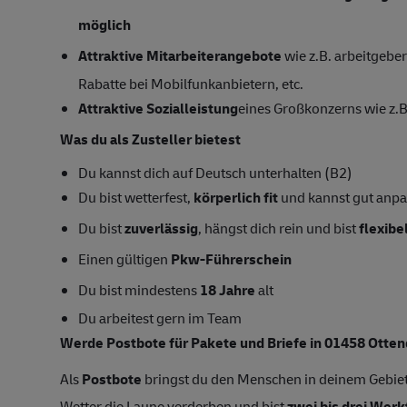
möglich
Attraktive Mitarbeiterangebote
wie z.B. arbeitgeber
Rabatte bei Mobilfunkanbietern, etc.
Attraktive Sozialleistung
eines Großkonzerns wie z.B
Was du als Zusteller bietest
Du kannst dich auf Deutsch unterhalten (B2)
Du bist wetterfest,
körperlich fit
und kannst gut anp
Du bist
zuverlässig
, hängst dich rein und bist
flexibe
Einen gültigen
Pkw-Führerschein
Du bist mindestens
18 Jahre
alt
Du arbeitest gern im Team
Werde Postbote für Pakete und Briefe in 01458 Otten
Als
Postbote
bringst du den Menschen in deinem Gebiet
Wetter die Laune verderben und bist
zwei bis drei Wer