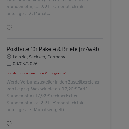
Stundenlohn, ca. 2.911 € monatlich inkl.
anteiliges 13. Monat...
Salvare Postbote für Pakete & Briefe (m/w/d) AV-361488
Postbote für Pakete & Briefe (m/w/d)
Locație
Leipzig, Sachsen, Germany
Posted Date
08/03/2026
Loc de muncă asociat cu 2 categorii
Werde Verbundzusteller in den Zustellbereichen
von Leipzig. Was wir bieten. 17,20 € Tarif-
Stundenlohn (17,92 € rechnerischer
Stundenlohn, ca. 2.911 € monatlich inkl.
anteiliges 13. Monatsentgelt). ...
Salvare Postbote für Pakete & Briefe (m/w/d) AV-363106