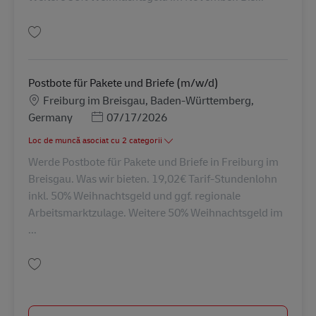
Salvare Postbote für Pakete und Briefe (m/w/d) AV-265831
Postbote für Pakete und Briefe (m/w/d)
Locație
Freiburg im Breisgau, Baden-Württemberg,
Posted Date
Germany
07/17/2026
Loc de muncă asociat cu 2 categorii
Werde Postbote für Pakete und Briefe in Freiburg im
Breisgau. Was wir bieten. 19,02€ Tarif-Stundenlohn
inkl. 50% Weihnachtsgeld und ggf. regionale
Arbeitsmarktzulage. Weitere 50% Weihnachtsgeld im
...
Salvare Postbote für Pakete und Briefe (m/w/d) AV-265837