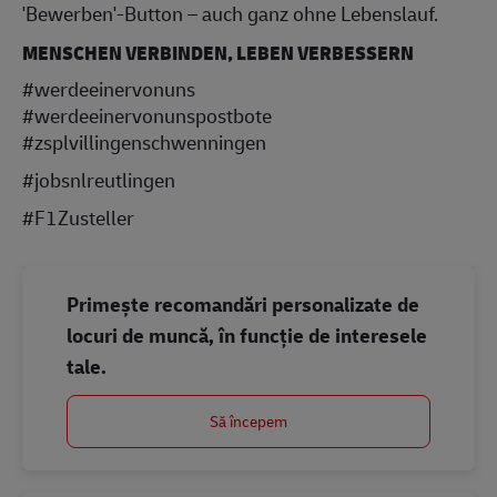
'Bewerben'-Button – auch ganz ohne Lebenslauf.
MENSCHEN VERBINDEN, LEBEN VERBESSERN
#werdeeinervonuns
#werdeeinervonunspostbote
#zsplvillingenschwenningen
#jobsnlreutlingen
#F1Zusteller
Primește recomandări personalizate de
locuri de muncă, în funcție de interesele
tale.
Să începem