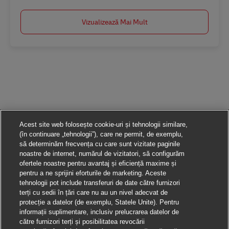
Vizualizează Mai Mult
Acest site web folosește cookie-uri și tehnologii similare,
(în continuare „tehnologii”), care ne permit, de exemplu,
să determinăm frecvența cu care sunt vizitate paginile
noastre de internet, numărul de vizitatori, să configurăm
ofertele noastre pentru avantaj și eficiență maxime și
pentru a ne sprijini eforturile de marketing. Aceste
tehnologii pot include transferuri de date către furnizori
terți cu sedii în țări care nu au un nivel adecvat de
protecție a datelor (de exemplu, Statele Unite). Pentru
informații suplimentare, inclusiv prelucrarea datelor de
către furnizori terți și posibilitatea revocării