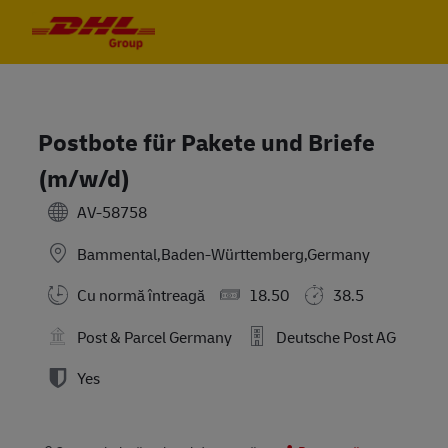
Skip to main content
Skip to main content
-
-
Postbote für Pakete und Briefe
(m/w/d)
AV-58758
Bammental,Baden-Württemberg,Germany
Cu normă întreagă
18.50
38.5
Post & Parcel Germany
Deutsche Post AG
Yes