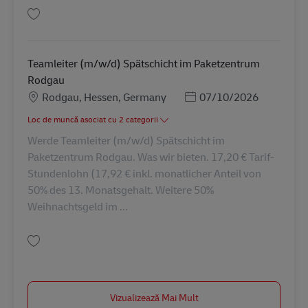
Salvare Versand- und Retourenmitarbeiter (m/w/d) AV-295354
Teamleiter (m/w/d) Spätschicht im Paketzentrum
Rodgau
Locație
Posted Date
Rodgau, Hessen, Germany
07/10/2026
Loc de muncă asociat cu 2 categorii
Werde Teamleiter (m/w/d) Spätschicht im
Paketzentrum Rodgau. Was wir bieten. 17,20 € Tarif-
Stundenlohn (17,92 € inkl. monatlicher Anteil von
50% des 13. Monatsgehalt. Weitere 50%
Weihnachtsgeld im ...
Salvare Teamleiter (m/w/d) Spätschicht im Paketzentrum Rodgau AV-3302
Vizualizează Mai Mult