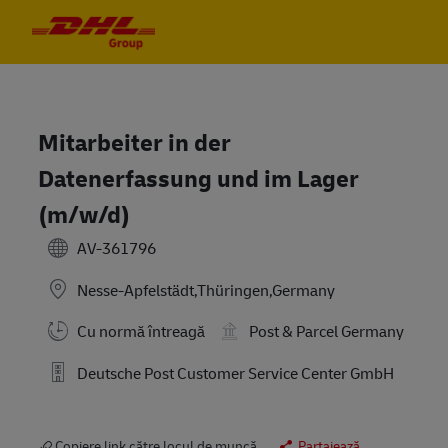
Skip to main content
Skip to main content
-
-
Mitarbeiter in der
Datenerfassung und im Lager
(m/w/d)
AV-361796
Nesse-Apfelstädt,Thüringen,Germany
Cu normă întreagă
Post & Parcel Germany
Deutsche Post Customer Service Center GmbH
Copiere link către locul de muncă
Partajează