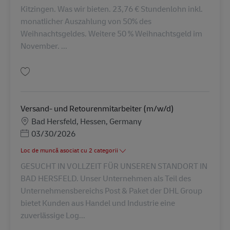
Kitzingen. Was wir bieten. 23,76 € Stundenlohn inkl.
monatlicher Auszahlung von 50% des
Weihnachtsgeldes. Weitere 50 % Weihnachtsgeld im
November. ...
Salvare Techniker/ Mechatroniker (m/w/d) AV-368336
Versand- und Retourenmitarbeiter (m/w/d)
Locație
Bad Hersfeld, Hessen, Germany
Posted Date
03/30/2026
Loc de muncă asociat cu 2 categorii
GESUCHT IN VOLLZEIT FÜR UNSEREN STANDORT IN
BAD HERSFELD. Unser Unternehmen als Teil des
Unternehmensbereichs Post & Paket der DHL Group
bietet Kunden aus Handel und Industrie eine
zuverlässige Log...