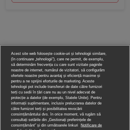
Acest site web folosește cookie-uri și tehnologii similare,
(în continuare „tehnologii”), care ne permit, de exemplu,
să determinăm frecvența cu care sunt vizitate paginile
noastre de internet, numărul de vizitatori, să configurăm
ofertele noastre pentru avantaj și eficiență maxime și
pentru a ne sprijini eforturile de marketing. Aceste
tehnologii pot include transferuri de date către furnizori
terți cu sedii în țări care nu au un nivel adecvat de
protecție a datelor (de exemplu, Statele Unite). Pentru
informații suplimentare, inclusiv prelucrarea datelor de
către furnizori terți și posibilitatea revocării
consimțământului dvs. în orice moment, vă rugăm să
consultați setările din „Gestionați preferințele de
consimțământ” și din următoarele linkuri
Notificare de
Aplică pentru această poziție