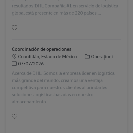
resultados!DHL Compañía #1 en servicio de logística
global está presente en más de 220 países,...
Salvare Becario de almacén AV-363929
Coordinación de operaciones
Locație
Categorie
Cuautitlán, Estado de México
Operațiuni
Posted Date
07/07/2026
Acerca de DHL. Somos la empresa líder en logística
más grande del mundo, creamos una ventaja
competitiva para nuestros clientes al brindarles
soluciones logísticas basadas en nuestro
almacenamiento...
Salvare Coordinación de operaciones MX18947