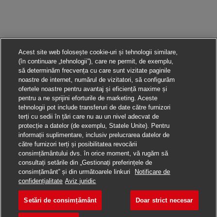
Acest site web folosește cookie-uri și tehnologii similare,
(în continuare „tehnologii”), care ne permit, de exemplu,
să determinăm frecvența cu care sunt vizitate paginile
noastre de internet, numărul de vizitatori, să configurăm
ofertele noastre pentru avantaj și eficiență maxime și
pentru a ne sprijini eforturile de marketing. Aceste
tehnologii pot include transferuri de date către furnizori
terți cu sedii în țări care nu au un nivel adecvat de
protecție a datelor (de exemplu, Statele Unite). Pentru
informații suplimentare, inclusiv prelucrarea datelor de
către furnizori terți și posibilitatea revocării
consimțământului dvs. în orice moment, vă rugăm să
consultați setările din „Gestionați preferințele de
consimțământ” și din următoarele linkuri
Notificare de
Aplică pentru această poziție
confidențialitate
Aviz juridic
Setări de consimțământ
Doar strict necesar
Air Freight Superviso
Salvare loc de muncă