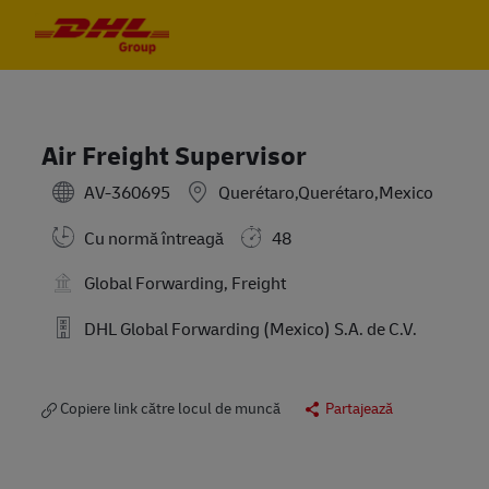
Skip to main content
Skip to main content
-
-
Air Freight Supervisor
AV-360695
Querétaro,Querétaro,Mexico
Cu normă întreagă
48
Global Forwarding, Freight
DHL Global Forwarding (Mexico) S.A. de C.V.
Copiere link către locul de muncă
Partajează