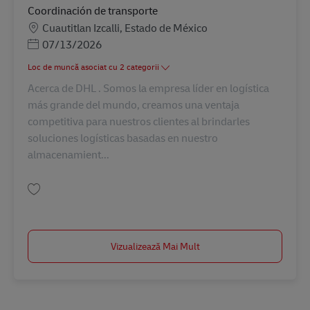
Coordinación de transporte
Locație
Cuautitlan Izcalli, Estado de México
Posted Date
07/13/2026
Loc de muncă asociat cu 2 categorii
Acerca de DHL . Somos la empresa líder en logística
más grande del mundo, creamos una ventaja
competitiva para nuestros clientes al brindarles
soluciones logísticas basadas en nuestro
almacenamient...
Salvare Coordinación de transporte MX17437
Vizualizează Mai Mult