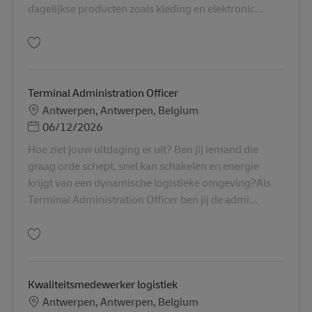
dagelijkse producten zoals kleding en elektronic...
Salvare Ocean Freight Pricing Specialist AV-354887
Terminal Administration Officer
Locație
Antwerpen, Antwerpen, Belgium
Posted Date
06/12/2026
Hoe ziet jouw uitdaging er uit? Ben jij iemand die
graag orde schept, snel kan schakelen en energie
krijgt van een dynamische logistieke omgeving?Als
Terminal Administration Officer ben jij de admi...
Salvare Terminal Administration Officer AV-358571
Kwaliteitsmedewerker logistiek
Locație
Antwerpen, Antwerpen, Belgium