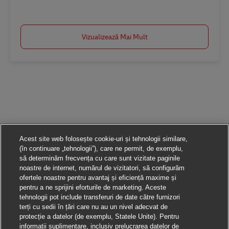
Salvare Forwarding Projects Specialist AV-354244
Vizualizează Mai Mult
Acest site web folosește cookie-uri și tehnologii similare,
(în continuare „tehnologii”), care ne permit, de exemplu,
să determinăm frecvența cu care sunt vizitate paginile
noastre de internet, numărul de vizitatori, să configurăm
ofertele noastre pentru avantaj și eficiență maxime și
pentru a ne sprijini eforturile de marketing. Aceste
tehnologii pot include transferuri de date către furnizori
terți cu sedii în țări care nu au un nivel adecvat de
protecție a datelor (de exemplu, Statele Unite). Pentru
informații suplimentare, inclusiv prelucrarea datelor de