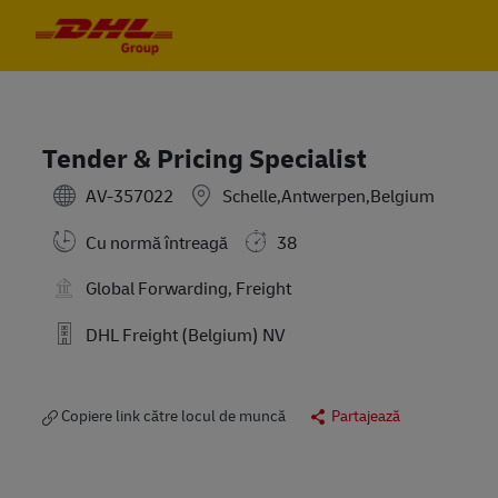
Skip to main content
Skip to main content
-
-
Tender & Pricing Specialist
AV-357022
Schelle,Antwerpen,Belgium
Cu normă întreagă
38
Global Forwarding, Freight
DHL Freight (Belgium) NV
Copiere link către locul de muncă
Partajează