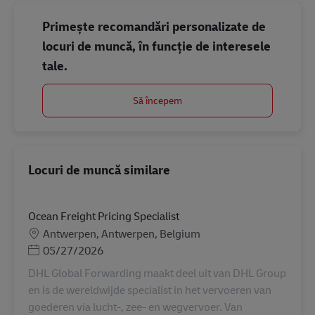
Primește recomandări personalizate de
locuri de muncă, în funcție de interesele
tale.
Să începem
Locuri de muncă similare
Ocean Freight Pricing Specialist
Locație
Antwerpen, Antwerpen, Belgium
Posted Date
05/27/2026
DHL Global Forwarding maakt deel uit van DHL Group
en is de wereldwijde specialist in het vervoeren van
goederen via lucht-, zee- en wegvervoer. Van