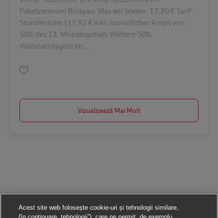
Paketzentrum Rodgau. Was wir bieten. 17,20 € Tarif-
Stundenlohn (17,92 € inkl. monatlicher Anteil von
50% des 13. Monatsgehalt. Weitere 50%
Weihnachtsgeld im ...
Salvare Teamleiter (m/w/d) Spätschicht im Paketzentrum Rodgau AV-3302
Vizualizează Mai Mult
Acest site web folosește cookie-uri și tehnologii similare,
(în continuare „tehnologii”), care ne permit, de exemplu,