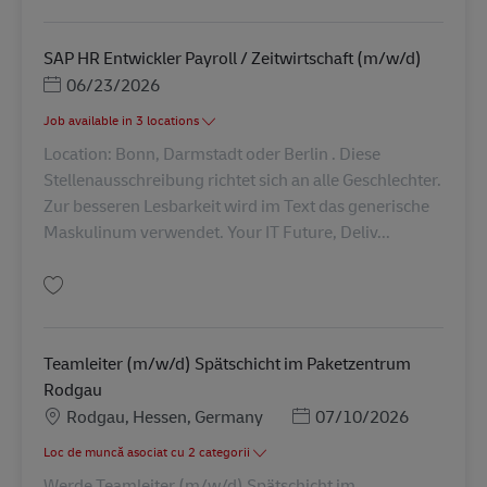
SAP HR Entwickler Payroll / Zeitwirtschaft (m/w/d)
Posted Date
06/23/2026
Job available in 3 locations
Location: Bonn, Darmstadt oder Berlin . Diese
Stellenausschreibung richtet sich an alle Geschlechter.
Zur besseren Lesbarkeit wird im Text das generische
Maskulinum verwendet. Your IT Future, Deliv...
Salvare SAP HR Entwickler Payroll / Zeitwirtschaft (m/w/d) AV-359935
Teamleiter (m/w/d) Spätschicht im Paketzentrum
Rodgau
Locație
Posted Date
Rodgau, Hessen, Germany
07/10/2026
Loc de muncă asociat cu 2 categorii
Werde Teamleiter (m/w/d) Spätschicht im