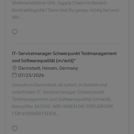
Weltmarktführer DHL Supply Chain im Bereich
Kontraktlogistik? Dann bist Du genau richtig bei uns!
Wir ...
Salvare Lagerdisponent (m/w/d) - Pharmalogistik AV-362393
IT- Servicemanager Schwerpunkt Testmanagement
und Softwarequalität (m/w/d)“
Locație
Darmstadt, Hessen, Germany
Posted Date
07/23/2026
Gesucht in Darmstadt, ab sofort, in Vollzeit und
unbefristet. IT- Servicemanager Schwerpunkt
Testmanagement und Softwarequalität (m/w/d).
Kennziffer 365550. WIR HABEN DIE SPIELRÄUME
FÜR VORWÄRTSDEN...
Salvare IT- Servicemanager Schwerpunkt Testmanagement und Softwarequ