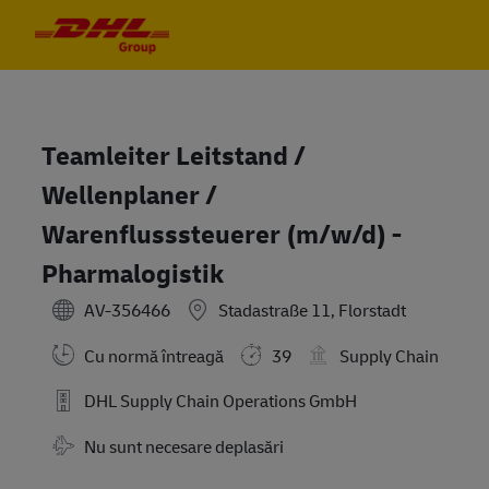
Skip to main content
Skip to main content
-
-
Teamleiter Leitstand /
Wellenplaner /
Warenflusssteuerer (m/w/d) -
Pharmalogistik
AV-356466
Stadastraße 11, Florstadt
Cu normă întreagă
39
Supply Chain
DHL Supply Chain Operations GmbH
Travel Required
Nu sunt necesare deplasări