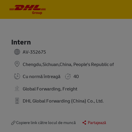
Skip to main content
Skip to main content
-
-
Intern
AV-352675
Chengdu,Sichuan,China, People's Republic of
Cu normă întreagă
40
Global Forwarding, Freight
DHL Global Forwarding (China) Co., Ltd.
Copiere link către locul de muncă
Partajează