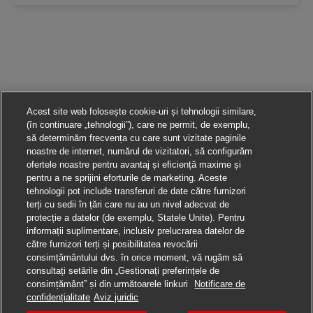
Acest site web folosește cookie-uri și tehnologii similare,
(în continuare „tehnologii”), care ne permit, de exemplu,
să determinăm frecvența cu care sunt vizitate paginile
noastre de internet, numărul de vizitatori, să configurăm
ofertele noastre pentru avantaj și eficiență maxime și
pentru a ne sprijini eforturile de marketing. Aceste
tehnologii pot include transferuri de date către furnizori
terți cu sedii în țări care nu au un nivel adecvat de
protecție a datelor (de exemplu, Statele Unite). Pentru
informații suplimentare, inclusiv prelucrarea datelor de
către furnizori terți și posibilitatea revocării
consimțământului dvs. în orice moment, vă rugăm să
consultați setările din „Gestionați preferințele de
consimțământ” și din următoarele linkuri
Notificare de
Aplică pentru această poziție
confidențialitate
Aviz juridic