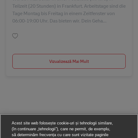
Teilzeit (20 Stunden) in Frankfurt. Arbeitstage sind die
Tage Montag bis Freitag in einem Zeitfenster von
06:00-19:00 Uhr. Das bieten wir. Dein Geha...
Salvare Mitarbeiter in einer Poststelle in Frankfurt (m/w/d) AV-357896
Vizualizează Mai Mult
Acest site web folosește cookie-uri și tehnologii similare,
(în continuare „tehnologii”), care ne permit, de exemplu,
să determinăm frecvența cu care sunt vizitate paginile