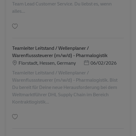
Team Lead Customer Service. Du liebst es, wenn
alles...
Salvare Mitarbeiter Customer Service ETS (m/w/d) AV-359507
Teamleiter Leitstand / Wellenplaner /
Warenflusssteuerer (m/w/d) - Pharmalogistik
Locație
Posted Date
Florstadt, Hessen, Germany
06/02/2026
Teamleiter Leitstand / Wellenplaner /
Warenflusssteuerer (m/w/d) - Pharmalogistik. Bist
Du bereit für Deine neue Herausforderung bei dem
Weltmarktführer DHL Supply Chain im Bereich
Kontraktlogistik...
Salvare Teamleiter Leitstand / Wellenplaner / Warenflusssteuerer (m/w/d)