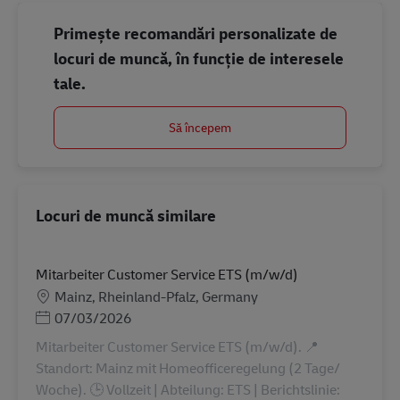
Primește recomandări personalizate de
locuri de muncă, în funcție de interesele
tale.
Să începem
Locuri de muncă similare
Mitarbeiter Customer Service ETS (m/w/d)
Locație
Mainz, Rheinland-Pfalz, Germany
Posted Date
07/03/2026
Mitarbeiter Customer Service ETS (m/w/d). 📍
Standort: Mainz mit Homeofficeregelung (2 Tage/
Woche). 🕒 Vollzeit | Abteilung: ETS | Berichtslinie: