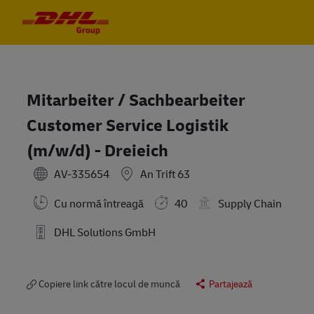
Skip to main content
Skip to main content
-
-
Mitarbeiter / Sachbearbeiter
Customer Service Logistik
(m/w/d) - Dreieich
AV-335654
An Trift 63
Cu normă întreagă
40
Supply Chain
DHL Solutions GmbH
Copiere link către locul de muncă
Partajează