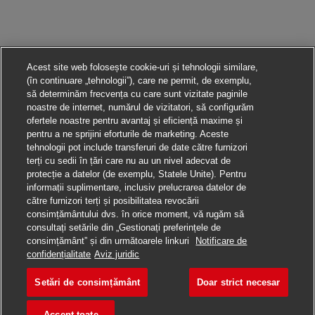
Acest site web folosește cookie-uri și tehnologii similare,
(în continuare „tehnologii”), care ne permit, de exemplu,
să determinăm frecvența cu care sunt vizitate paginile
noastre de internet, numărul de vizitatori, să configurăm
ofertele noastre pentru avantaj și eficiență maxime și
pentru a ne sprijini eforturile de marketing. Aceste
tehnologii pot include transferuri de date către furnizori
terți cu sedii în țări care nu au un nivel adecvat de
protecție a datelor (de exemplu, Statele Unite). Pentru
informații suplimentare, inclusiv prelucrarea datelor de
către furnizori terți și posibilitatea revocării
consimțământului dvs. în orice moment, vă rugăm să
consultați setările din „Gestionați preferințele de
consimțământ” și din următoarele linkuri
Notificare de
Aplică pentru această poziție
confidențialitate
Aviz juridic
Setări de consimțământ
Doar strict necesar
Postbote für Pakete u
Salvare loc de muncă
Accept toate