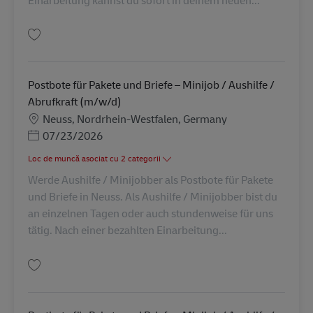
Salvare Abrufkraft in der Paketzustellung in Oberhausen (m/w/d) AV-2730
Postbote für Pakete und Briefe – Minijob / Aushilfe /
Abrufkraft (m/w/d)
Locație
Neuss, Nordrhein-Westfalen, Germany
Posted Date
07/23/2026
Loc de muncă asociat cu 2 categorii
Werde Aushilfe / Minijobber als Postbote für Pakete
und Briefe in Neuss. Als Aushilfe / Minijobber bist du
an einzelnen Tagen oder auch stundenweise für uns
tätig. Nach einer bezahlten Einarbeitung...
Salvare Postbote für Pakete und Briefe – Minijob / Aushilfe / Abrufkraft (