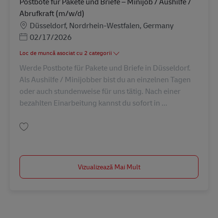
Postbote für Pakete und Briefe – Minijob / Aushilfe /
Abrufkraft (m/w/d)
Locație
Düsseldorf, Nordrhein-Westfalen, Germany
Posted Date
02/17/2026
Loc de muncă asociat cu 2 categorii
Werde Postbote für Pakete und Briefe in Düsseldorf.
Als Aushilfe / Minijobber bist du an einzelnen Tagen
oder auch stundenweise für uns tätig. Nach einer
bezahlten Einarbeitung kannst du sofort in ...
Salvare Postbote für Pakete und Briefe – Minijob / Aushilfe / Abrufkraft (
Vizualizează Mai Mult