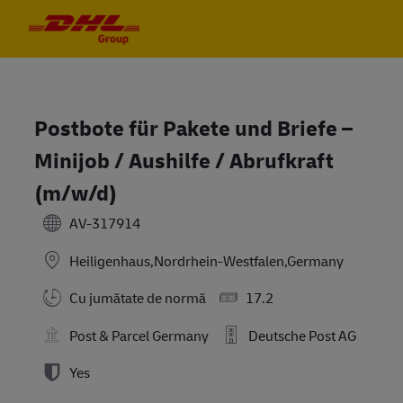
Skip to main content
Skip to main content
-
-
Postbote für Pakete und Briefe –
Minijob / Aushilfe / Abrufkraft
(m/w/d)
AV-317914
Heiligenhaus,Nordrhein-Westfalen,Germany
Cu jumătate de normă
17.2
Post & Parcel Germany
Deutsche Post AG
Yes