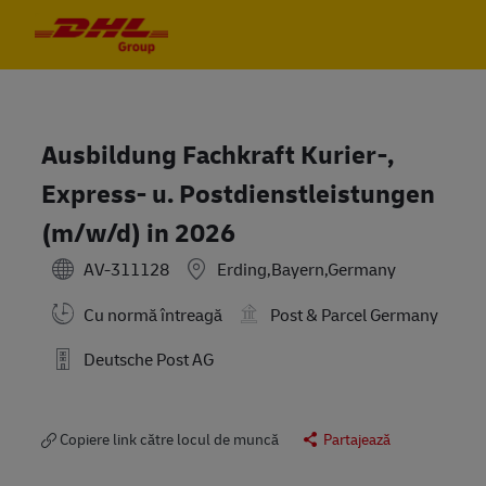
Skip to main content
Skip to main content
-
-
Ausbildung Fachkraft Kurier-,
Express- u. Postdienstleistungen
(m/w/d) in 2026
AV-311128
Erding,Bayern,Germany
Cu normă întreagă
Post & Parcel Germany
Deutsche Post AG
Copiere link către locul de muncă
Partajează