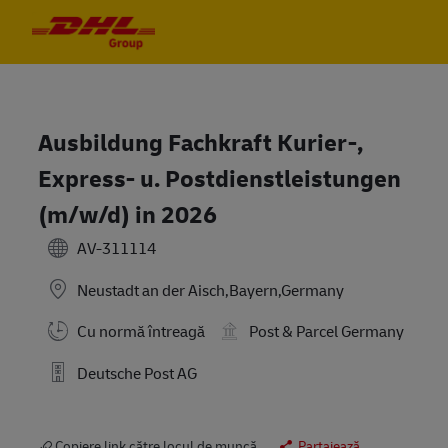
Skip to main content
Skip to main content
-
-
Ausbildung Fachkraft Kurier-,
Express- u. Postdienstleistungen
(m/w/d) in 2026
AV-311114
Neustadt an der Aisch,Bayern,Germany
Cu normă întreagă
Post & Parcel Germany
Deutsche Post AG
Copiere link către locul de muncă
Partajează