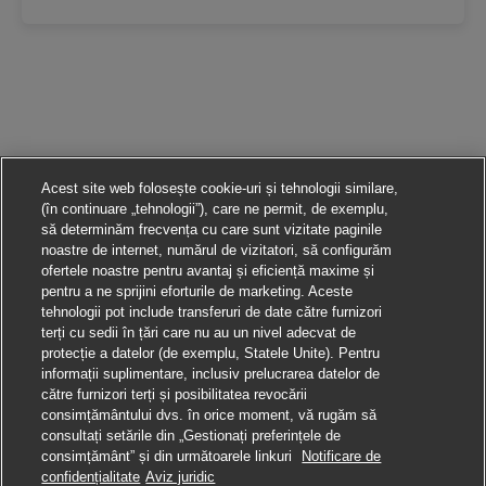
Acest site web folosește cookie-uri și tehnologii similare,
(în continuare „tehnologii”), care ne permit, de exemplu,
să determinăm frecvența cu care sunt vizitate paginile
noastre de internet, numărul de vizitatori, să configurăm
ofertele noastre pentru avantaj și eficiență maxime și
pentru a ne sprijini eforturile de marketing. Aceste
tehnologii pot include transferuri de date către furnizori
terți cu sedii în țări care nu au un nivel adecvat de
protecție a datelor (de exemplu, Statele Unite). Pentru
informații suplimentare, inclusiv prelucrarea datelor de
către furnizori terți și posibilitatea revocării
consimțământului dvs. în orice moment, vă rugăm să
consultați setările din „Gestionați preferințele de
consimțământ” și din următoarele linkuri
Notificare de
Aplică pentru această poziție
confidențialitate
Aviz juridic