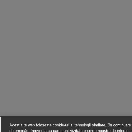
Acest site web folosește cookie-uri și tehnologii similare, (în continuare
determinăm frecvența cu care sunt vizitate paginile noastre de internet, 