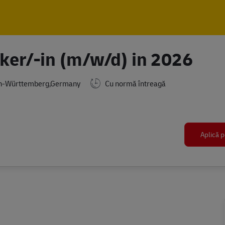
Skip to main content
Skip to main content
ker/-in (m/w/d) in 2026
en-Württemberg,Germany
Cu normă întreagă
Aplică p