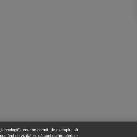
 „tehnologii”), care ne permit, de exemplu, să
numărul de vizitatori, să configurăm ofertele