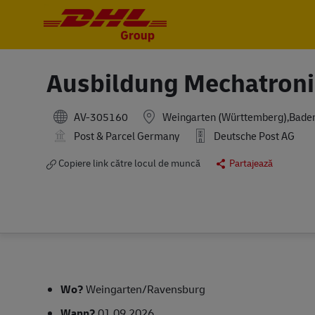
-
-
Ausbildung Mechatroni
AV-305160
Weingarten (Württemberg),Bad
Post & Parcel Germany
Deutsche Post AG
Copiere link către locul de muncă
Partajează
Wo?
Weingarten/Ravensburg
Wann?
01.09.2026