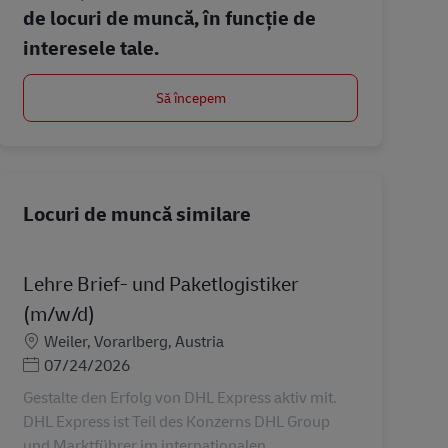
de locuri de muncă, în funcție de
interesele tale.
Să începem
Locuri de muncă similare
Lehre Brief- und Paketlogistiker
(m/w/d)
Locație
Weiler, Vorarlberg, Austria
Posted Date
07/24/2026
Gestalte den Erfolg von DHL Express aktiv mit.
DHL Express ist Teil des Konzerns DHL Group
und Marktführer im internationalen