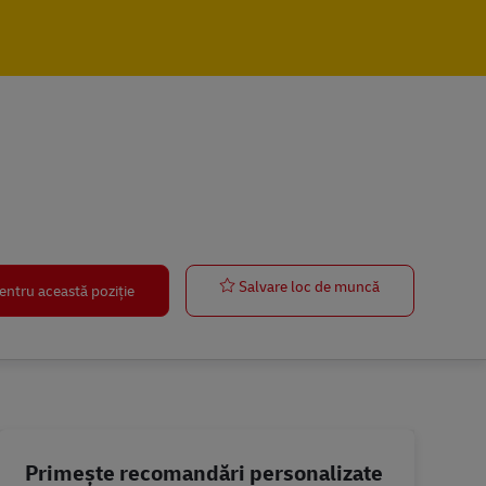
Ausbildung Me
Salvare loc de muncă
entru această poziție
Primește recomandări personalizate