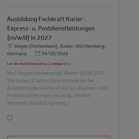
Salvare Ausbildung Fachkraft Kurier-, Express- u. Postdienstleistungen (m/w
Ausbildung Fachkraft Kurier-,
Express- u. Postdienstleistungen
(m/w/d) in 2027
Locație
Singen (Hohentwiel), Baden-Württemberg,
Posted Date
Germany
04/20/2026
Loc de muncă asociat cu 2 categorii
Wo? Singen (Hohentwiel). Wann? 01.09.2027.
Wie lange? 2 Jahre. Deine Vorteile bei der
Ausbildung zur Fachkraft Kurier-, Express- und
Postdienstleistungen (m/w/d). Jährlich
steigende Ausbildungsverg...
Salvare Ausbildung Fachkraft Kurier-, Express- u. Postdienstleistungen (m/w