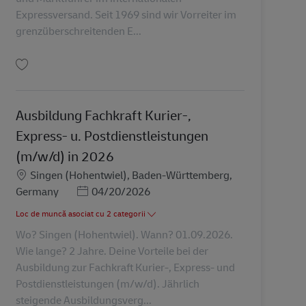
Expressversand. Seit 1969 sind wir Vorreiter im
grenzüberschreitenden E...
Salvare Lehre Brief- und Paketlogistiker (m/w/d) AV-349556
Ausbildung Fachkraft Kurier-,
Express- u. Postdienstleistungen
(m/w/d) in 2026
Locație
Singen (Hohentwiel), Baden-Württemberg,
Posted Date
Germany
04/20/2026
Loc de muncă asociat cu 2 categorii
Wo? Singen (Hohentwiel). Wann? 01.09.2026.
Wie lange? 2 Jahre. Deine Vorteile bei der
Ausbildung zur Fachkraft Kurier-, Express- und
Postdienstleistungen (m/w/d). Jährlich
steigende Ausbildungsverg...