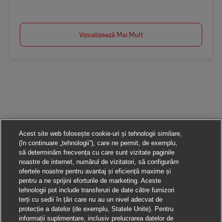
Salvare Ausbildung Berufskraftfahrer/-in (m/w/d) in 2026 AV-310817
Vizualizează Mai Mult
Acest site web folosește cookie-uri și tehnologii similare,
(în continuare „tehnologii”), care ne permit, de exemplu,
să determinăm frecvența cu care sunt vizitate paginile
noastre de internet, numărul de vizitatori, să configurăm
ofertele noastre pentru avantaj și eficiență maxime și
pentru a ne sprijini eforturile de marketing. Aceste
tehnologii pot include transferuri de date către furnizori
terți cu sedii în țări care nu au un nivel adecvat de
protecție a datelor (de exemplu, Statele Unite). Pentru
informații suplimentare, inclusiv prelucrarea datelor de