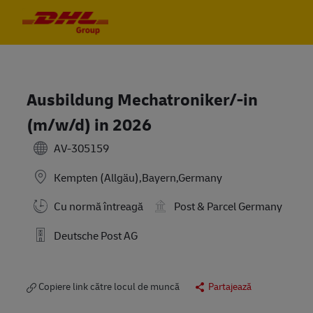
Skip to main content
Skip to main content
-
-
Ausbildung Mechatroniker/-in
(m/w/d) in 2026
AV-305159
Kempten (Allgäu),Bayern,Germany
Cu normă întreagă
Post & Parcel Germany
Deutsche Post AG
Copiere link către locul de muncă
Partajează