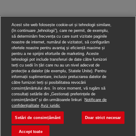
Acest site web folosește cookie-uri și tehnologii similare,
(în continuare „tehnologii”), care ne permit, de exemplu,
să determinăm frecvența cu care sunt vizitate paginile
noastre de internet, numărul de vizitatori, să configurăm
ofertele noastre pentru avantaj și eficiență maxime și
pentru a ne sprijini eforturile de marketing. Aceste
tehnologii pot include transferuri de date către furnizori
terți cu sedii în țări care nu au un nivel adecvat de
protecție a datelor (de exemplu, Statele Unite). Pentru
informații suplimentare, inclusiv prelucrarea datelor de
către furnizori terți și posibilitatea revocării
consimțământului dvs. în orice moment, vă rugăm să
consultați setările din „Gestionați preferințele de
consimțământ” și din următoarele linkuri
Notificare de
Aplică pentru această poziție
confidențialitate
Aviz juridic
Setări de consimțământ
Doar strict necesar
Verkäufer Postfiliale
Salvare loc de muncă
Accept toate