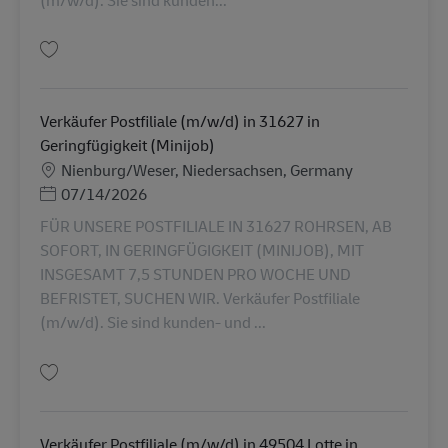
Salvare Verkäufer Postfiliale (m/w/d) in 31698 Lindhorst in Geringfügigkei
Verkäufer Postfiliale (m/w/d) in 31627 in
Geringfügigkeit (Minijob)
Locație
Nienburg/Weser, Niedersachsen, Germany
Posted Date
07/14/2026
FÜR UNSERE POSTFILIALE IN 31627 ROHRSEN, AB
SOFORT, IN GERINGFÜGIGKEIT (MINIJOB), MIT
INSGESAMT 7,5 STUNDEN PRO WOCHE UND
BEFRISTET, SUCHEN WIR. Verkäufer Postfiliale
(m/w/d). Sie sind kunden- und ...
Salvare Verkäufer Postfiliale (m/w/d) in 31627 in Geringfügigkeit (Minijob
Verkäufer Postfiliale (m/w/d) in 49504 Lotte in