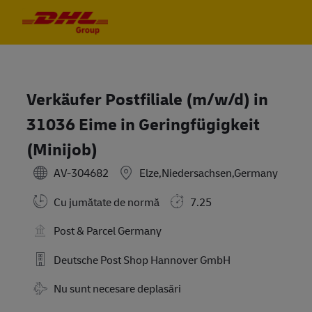
Skip to main content
Skip to main content
-
-
Verkäufer Postfiliale (m/w/d) in
31036 Eime in Geringfügigkeit
(Minijob)
AV-304682
Elze,Niedersachsen,Germany
Cu jumătate de normă
7.25
Post & Parcel Germany
Deutsche Post Shop Hannover GmbH
Travel Required
Nu sunt necesare deplasări