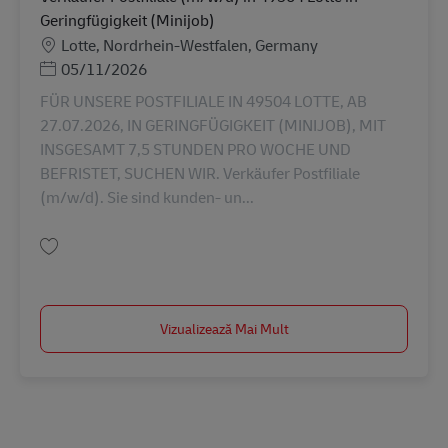
Geringfügigkeit (Minijob)
Locație
Lotte, Nordrhein-Westfalen, Germany
Posted Date
05/11/2026
FÜR UNSERE POSTFILIALE IN 49504 LOTTE, AB
27.07.2026, IN GERINGFÜGIGKEIT (MINIJOB), MIT
INSGESAMT 7,5 STUNDEN PRO WOCHE UND
BEFRISTET, SUCHEN WIR. Verkäufer Postfiliale
(m/w/d). Sie sind kunden- un...
Salvare Verkäufer Postfiliale (m/w/d) in 49504 Lotte in Geringfügigkeit (M
Vizualizează Mai Mult