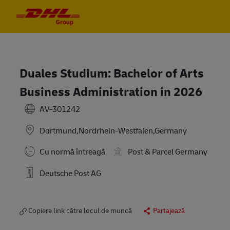
Skip to main content
Skip to main content
-
-
Duales Studium: Bachelor of Arts
Business Administration in 2026
AV-301242
Dortmund,Nordrhein-Westfalen,Germany
Cu normă întreagă
Post & Parcel Germany
Deutsche Post AG
Copiere link către locul de muncă
Partajează