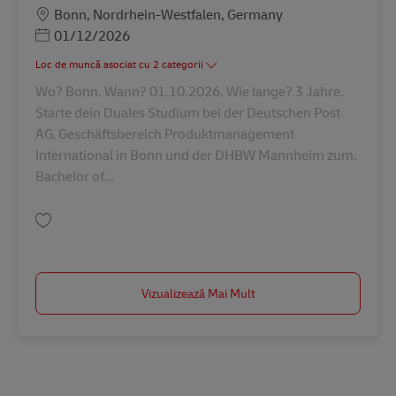
Locație
Bonn, Nordrhein-Westfalen, Germany
Posted Date
01/12/2026
Loc de muncă asociat cu 2 categorii
Wo? Bonn. Wann? 01.10.2026. Wie lange? 3 Jahre.
Starte dein Duales Studium bei der Deutschen Post
AG, Geschäftsbereich Produktmanagement
International in Bonn und der DHBW Mannheim zum.
Bachelor of...
Salvare Duales Studium: Bachelor of Arts BWL-Spedition, Transport und L
Vizualizează Mai Mult