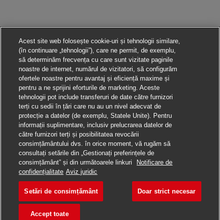
Acest site web folosește cookie-uri și tehnologii similare,
(în continuare „tehnologii”), care ne permit, de exemplu,
să determinăm frecvența cu care sunt vizitate paginile
noastre de internet, numărul de vizitatori, să configurăm
ofertele noastre pentru avantaj și eficiență maxime și
pentru a ne sprijini eforturile de marketing. Aceste
tehnologii pot include transferuri de date către furnizori
terți cu sedii în țări care nu au un nivel adecvat de
protecție a datelor (de exemplu, Statele Unite). Pentru
informații suplimentare, inclusiv prelucrarea datelor de
către furnizori terți și posibilitatea revocării
consimțământului dvs. în orice moment, vă rugăm să
consultați setările din „Gestionați preferințele de
consimțământ” și din următoarele linkuri
Notificare de
Aplică pentru această poziție
confidențialitate
Aviz juridic
Setări de consimțământ
Doar strict necesar
Duales Studium: Bache
Salvare loc de muncă
Accept toate