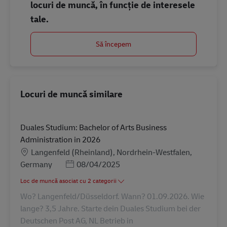
locuri de muncă, în funcție de interesele
tale.
Să începem
Locuri de muncă similare
Duales Studium: Bachelor of Arts Business
Administration in 2026
Locație
Langenfeld (Rheinland), Nordrhein-Westfalen,
Posted Date
Germany
08/04/2025
Loc de muncă asociat cu 2 categorii
Wo? Langenfeld/Düsseldorf. Wann? 01.09.2026. Wie
lange? 3,5 Jahre. Starte dein Duales Studium bei der
Deutschen Post AG, NL Betrieb in