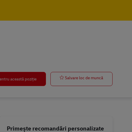
Aushilfe/ Mini
Salvare loc de muncă
entru această poziție
Primește recomandări personalizate