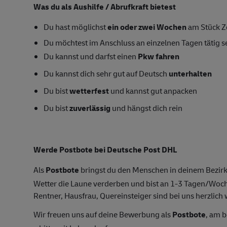
Was du als Aushilfe / Abrufkraft bietest
Du hast möglichst
ein oder zwei
Wochen
am Stück Ze
Du möchtest im Anschluss an einzelnen Tagen tätig s
Du kannst und darfst einen
Pkw fahren
Du kannst dich sehr gut auf Deutsch
unterhalten
Du bist
wetterfest
und kannst gut anpacken
Du bist
zuverlässig
und hängst dich rein
Werde Postbote bei Deutsche Post DHL
Als
Postbote
bringst du den Menschen in deinem Bezirk
Wetter die Laune verderben und bist an 1-3 Tagen/Woc
Rentner, Hausfrau, Quereinsteiger sind bei uns herzlich 
Wir freuen uns auf deine Bewerbung als
Postbote
, am 