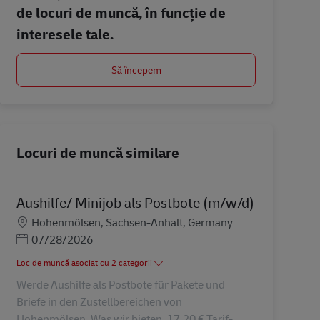
de locuri de muncă, în funcție de
interesele tale.
Să începem
Locuri de muncă similare
Aushilfe/ Minijob als Postbote (m/w/d)
Locație
Hohenmölsen, Sachsen-Anhalt, Germany
Posted Date
07/28/2026
Loc de muncă asociat cu 2 categorii
Werde Aushilfe als Postbote für Pakete und
Briefe in den Zustellbereichen von
Hohenmölsen. Was wir bieten. 17,20 € Tarif-