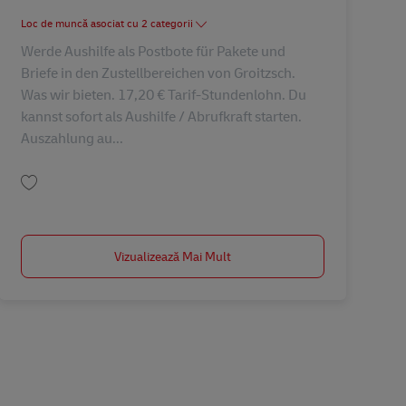
Loc de muncă asociat cu 2 categorii
Werde Aushilfe als Postbote für Pakete und
Briefe in den Zustellbereichen von Groitzsch.
Was wir bieten. 17,20 € Tarif-Stundenlohn. Du
kannst sofort als Aushilfe / Abrufkraft starten.
Auszahlung au...
Salvare Aushilfe/ Minijob als Postbote (m/w/d) AV-325926
Vizualizează Mai Mult