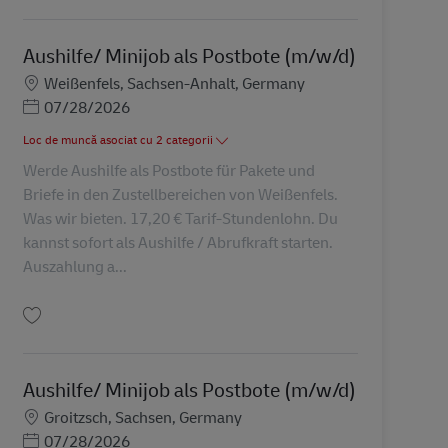
Aushilfe/ Minijob als Postbote (m/w/d)
Locație
Weißenfels, Sachsen-Anhalt, Germany
Posted Date
07/28/2026
Loc de muncă asociat cu 2 categorii
Werde Aushilfe als Postbote für Pakete und
Briefe in den Zustellbereichen von Weißenfels.
Was wir bieten. 17,20 € Tarif-Stundenlohn. Du
kannst sofort als Aushilfe / Abrufkraft starten.
Auszahlung a...
Salvare Aushilfe/ Minijob als Postbote (m/w/d) AV-245720
Aushilfe/ Minijob als Postbote (m/w/d)
Locație
Groitzsch, Sachsen, Germany
Posted Date
07/28/2026