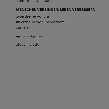
– bitte mit Lebenslauf.
MENSCHEN VERBINDEN, LEBEN VERBESSERN
#werdeeinervonuns
#werdeeinervonunspostbote
#aushilfe
#jobszsplgrimma
#jobsnlleipzig