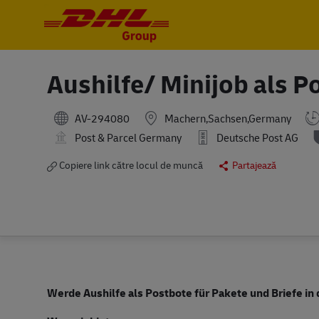
-
-
Aushilfe/ Minijob als 
AV-294080
Machern,Sachsen,Germany
Post & Parcel Germany
Deutsche Post AG
Copiere link către locul de muncă
Partajează
Werde Aushilfe als Postbote für Pakete und Briefe i