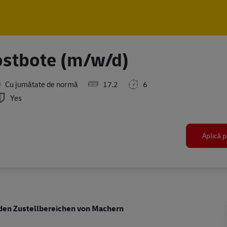
Skip to main content
Skip to main content
Postbote (m/w/d)
Cu jumătate de normă
17.2
6
Yes
Aplică p
n den Zustellbereichen von Machern