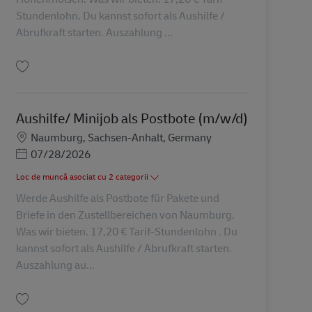
Stundenlohn. Du kannst sofort als Aushilfe /
Abrufkraft starten. Auszahlung ...
Salvare Aushilfe/ Minijob als Postbote (m/w/d) AV-245718
Aushilfe/ Minijob als Postbote (m/w/d)
Locație
Naumburg, Sachsen-Anhalt, Germany
Posted Date
07/28/2026
Loc de muncă asociat cu 2 categorii
Werde Aushilfe als Postbote für Pakete und
Briefe in den Zustellbereichen von Naumburg.
Was wir bieten. 17,20 € Tarif-Stundenlohn . Du
kannst sofort als Aushilfe / Abrufkraft starten.
Auszahlung au...
Salvare Aushilfe/ Minijob als Postbote (m/w/d) AV-245719