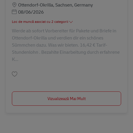
Locație
Ottendorf-Okrilla, Sachsen, Germany
Posted Date
08/06/2026
Loc de muncă asociat cu 2 categorii
Werde ab sofort Vorbereiter für Pakete und Briefe in
Ottendorf-Okrilla und verdien dir ein schönes
Sümmchen dazu. Was wir bieten. 16,42 € Tarif-
Stundenlohn . Bezahlte Einarbeitung durch erfahrene
K...
Salvare Vorbereitung für die Zustellung Minijob / Aushilfe (m/w/d) AV-308
Vizualizează Mai Mult