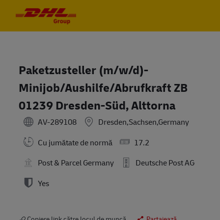
Skip to main content
Skip to main content
-
-
Paketzusteller (m/w/d)-
Minijob/Aushilfe/Abrufkraft ZB
01239 Dresden-Süd, Alttorna
AV-289108
Dresden,Sachsen,Germany
Cu jumătate de normă
17.2
Post & Parcel Germany
Deutsche Post AG
Yes
Copiere link către locul de muncă
Partajează