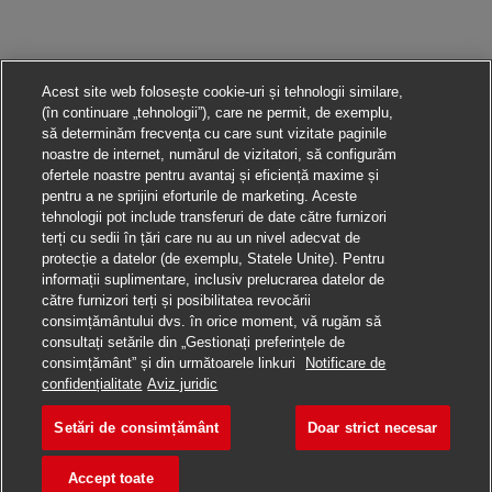
Acest site web folosește cookie-uri și tehnologii similare,
(în continuare „tehnologii”), care ne permit, de exemplu,
să determinăm frecvența cu care sunt vizitate paginile
noastre de internet, numărul de vizitatori, să configurăm
ofertele noastre pentru avantaj și eficiență maxime și
pentru a ne sprijini eforturile de marketing. Aceste
tehnologii pot include transferuri de date către furnizori
terți cu sedii în țări care nu au un nivel adecvat de
protecție a datelor (de exemplu, Statele Unite). Pentru
informații suplimentare, inclusiv prelucrarea datelor de
către furnizori terți și posibilitatea revocării
consimțământului dvs. în orice moment, vă rugăm să
consultați setările din „Gestionați preferințele de
consimțământ” și din următoarele linkuri
Notificare de
Aplică pentru această poziție
confidențialitate
Aviz juridic
Setări de consimțământ
Doar strict necesar
Paketzusteller (m/w/
Salvare loc de muncă
Accept toate