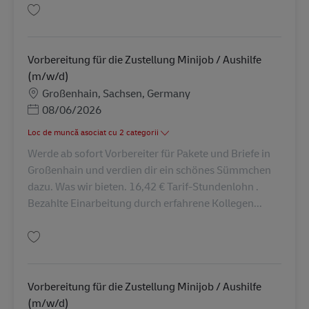
Salvare Vorbereitung für die Zustellung Minijob / Aushilfe (m/w/d) AV-309
Vorbereitung für die Zustellung Minijob / Aushilfe
(m/w/d)
Locație
Großenhain, Sachsen, Germany
Posted Date
08/06/2026
Loc de muncă asociat cu 2 categorii
Werde ab sofort Vorbereiter für Pakete und Briefe in
Großenhain und verdien dir ein schönes Sümmchen
dazu. Was wir bieten. 16,42 € Tarif-Stundenlohn .
Bezahlte Einarbeitung durch erfahrene Kollegen...
Salvare Vorbereitung für die Zustellung Minijob / Aushilfe (m/w/d) AV-309
Vorbereitung für die Zustellung Minijob / Aushilfe
(m/w/d)