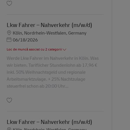
Salvare Lkw Fahrer – Nahverkehr (m/w/d) AV-111353
Lkw Fahrer – Nahverkehr (m/w/d)
Locație
Köln, Nordrhein-Westfalen, Germany
Posted Date
06/18/2026
Loc de muncă asociat cu 2 categorii
Werde Lkw Fahrer im Nahverkehr in Köln. Was
wir bieten. Tariflicher Stundenlohn ab 17,96 €
inkl. 50% Weihnachtsgeld und regionale
Arbeitsmarktzulage. + 25% Nachtzulage
steuerfrei schon ab 20:00 Uhr...
Salvare Lkw Fahrer – Nahverkehr (m/w/d) AV-227235
Lkw Fahrer – Nahverkehr (m/w/d)
Locație
Köln, Nordrhein-Westfalen, Germany