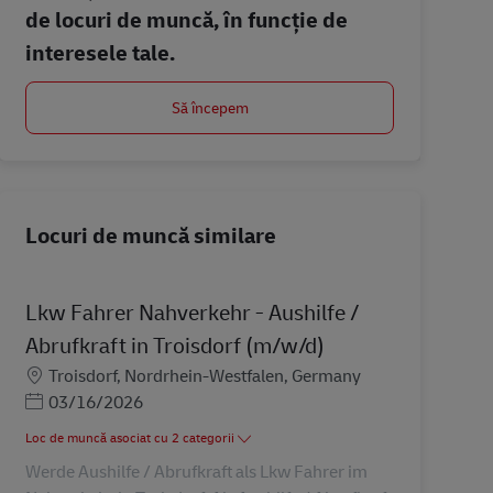
de locuri de muncă, în funcție de
interesele tale.
Să începem
Locuri de muncă similare
Lkw Fahrer Nahverkehr - Aushilfe /
Abrufkraft in Troisdorf (m/w/d)
Locație
Troisdorf, Nordrhein-Westfalen, Germany
Posted Date
03/16/2026
Loc de muncă asociat cu 2 categorii
Werde Aushilfe / Abrufkraft als Lkw Fahrer im