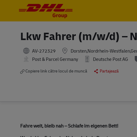
-
-
Lkw Fahrer (m/w/d) – N
AV-272329
Dorsten,Nordrhein-Westfalen,G
Post & Parcel Germany
Deutsche Post AG
Copiere link către locul de muncă
Partajează
Fahre weit, bleib nah – Schlafe im eigenen Bett!