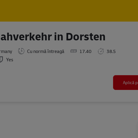
Skip to main content
Skip to main content
ahverkehr in Dorsten
ermany
Cu normă întreagă
17.40
38.5
Yes
Aplică p