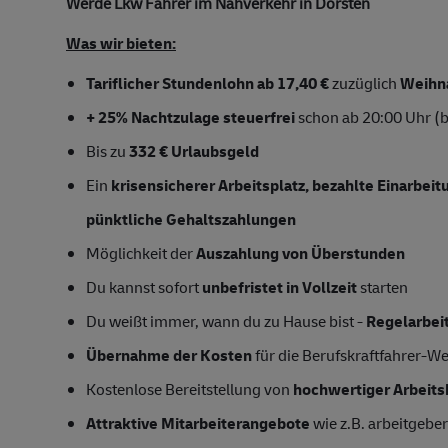
Werde Lkw Fahrer im
Nahverkehr
in Dorsten
Was wir bieten:
Tariflicher Stundenlohn ab 17,40 €
zuzüglich
Weihna
+ 25% Nachtzulage steuerfrei
schon ab 20:00 Uhr (b
Bis zu
332 € Urlaubsgeld
Ein
krisensicherer Arbeitsplatz, bezahlte Einarbei
pünktliche Gehaltszahlungen
Möglichkeit der
Auszahlung von Überstunden
Du kannst sofort
unbefristet in Vollzeit
starten
Du weißt immer, wann du zu Hause bist -
Regelarbei
Übernahme der Kosten
für die Berufskraftfahrer-W
Kostenlose Bereitstellung von
hochwertiger Arbeits
Attraktive Mitarbeiterangebote
wie z.B. arbeitgeber