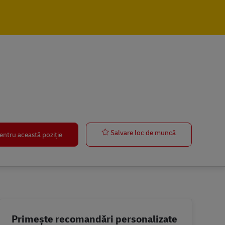
Lkw Fahrer (m
Salvare loc de muncă
entru această poziție
Primește recomandări personalizate