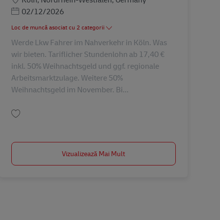
Posted Date
02/12/2026
Loc de muncă asociat cu 2 categorii
Werde Lkw Fahrer im Nahverkehr in Köln. Was
wir bieten. Tariflicher Stundenlohn ab 17,40 €
inkl. 50% Weihnachtsgeld und ggf. regionale
Arbeitsmarktzulage. Weitere 50%
Weihnachtsgeld im November. Bi...
Salvare Lkw Fahrer – Nahverkehr (m/w/d) AV-336617
Vizualizează Mai Mult