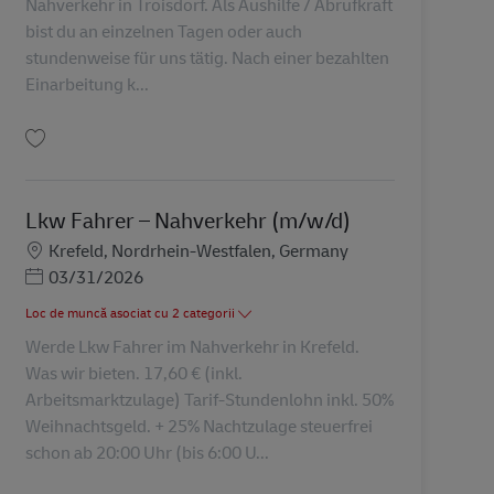
Nahverkehr in Troisdorf. Als Aushilfe / Abrufkraft
bist du an einzelnen Tagen oder auch
stundenweise für uns tätig. Nach einer bezahlten
Einarbeitung k...
Salvare Lkw Fahrer Nahverkehr - Aushilfe / Abrufkraft in Troisdorf (m/w/d) A
Lkw Fahrer – Nahverkehr (m/w/d)
Locație
Krefeld, Nordrhein-Westfalen, Germany
Posted Date
03/31/2026
Loc de muncă asociat cu 2 categorii
Werde Lkw Fahrer im Nahverkehr in Krefeld.
Was wir bieten. 17,60 € (inkl.
Arbeitsmarktzulage) Tarif-Stundenlohn inkl. 50%
Weihnachtsgeld. + 25% Nachtzulage steuerfrei
schon ab 20:00 Uhr (bis 6:00 U...